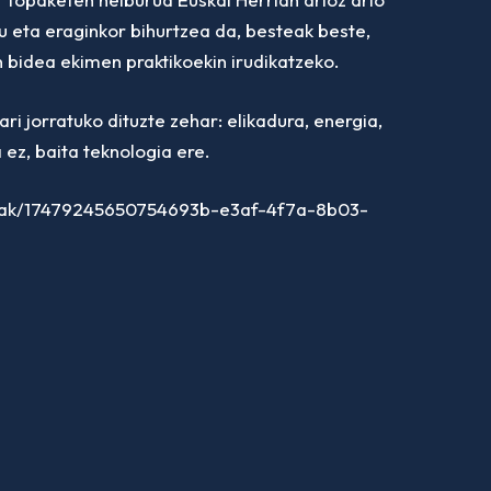
u eta eraginkor bihurtzea da, besteak beste,
bidea ekimen praktikoekin irudikatzeko.
i jorratuko dituzte zehar: elikadura, energia,
 ez, baita teknologia ere.