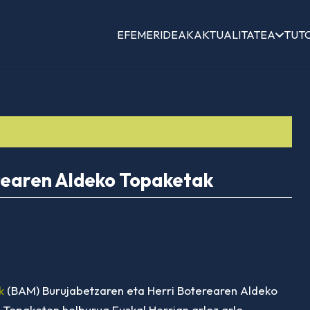
EFEMERIDEAK
AKTUALITATEA
TUT
rearen Aldeko Topaketak
k
(BAM) Burujabetzaren eta Herri Boterearen Aldeko
 Topaketen helburua Euskal Herrian arloz arlo