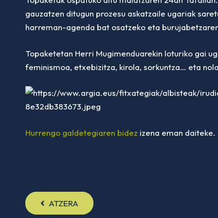
gauzatzen ditugun prozesu askatzaile ugariak saret
harreman-agenda bat osatzeko eta burujabetzaren 
Topaketetan Herri Mugimenduarekin loturiko gai ugar
feminismoa, etxebizitza, kirola, sorkuntza… eta nola
Hurrengo galdetegiaren bidez
izena eman daiteke.
ATZERA