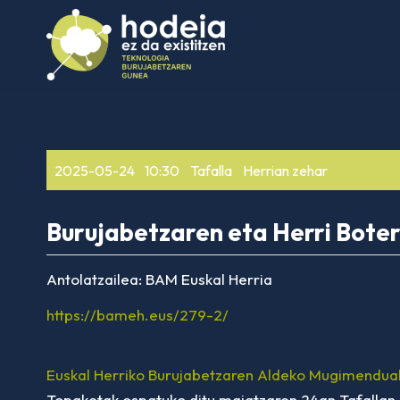
2025-05-24
10:30
Tafalla
Herrian zehar
Burujabetzaren eta Herri Bote
Antolatzailea:
BAM Euskal Herria
https://bameh.eus/279-2/
Euskal Herriko Burujabetzaren Aldeko Mugimendua
Topaketak ospatuko ditu maiatzaren 24an Tafallan.