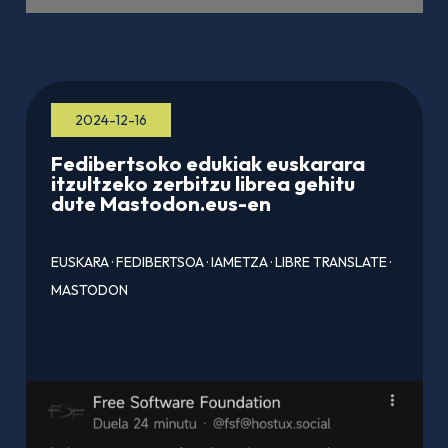
2024-12-16
Fedibertsoko edukiak euskarara
itzultzeko zerbitzu librea gehitu
dute Mastodon.eus-en
EUSKARA
·
FEDIBERTSOA
·
IAMETZA
·
LIBRE TRANSLATE
·
MASTODON