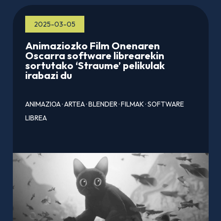
2025-03-05
Animaziozko Film Onenaren
Oscarra software librearekin
sortutako ‘Straume’ pelikulak
irabazi du
ANIMAZIOA
·
ARTEA
·
BLENDER
·
FILMAK
·
SOFTWARE
LIBREA