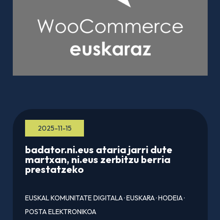
2025-11-15
badator.ni.eus ataria jarri dute
martxan, ni.eus zerbitzu berria
prestatzeko
EUSKAL KOMUNITATE DIGITALA
·
EUSKARA
·
HODEIA
·
POSTA ELEKTRONIKOA