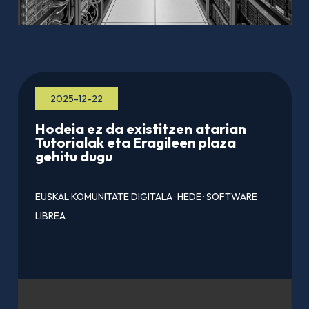
2025-12-22
Hodeia ez da existitzen atarian
Tutorialak eta Eragileen plaza
gehitu dugu
EUSKAL KOMUNITATE DIGITALA
·
HEDE
·
SOFTWARE
LIBREA