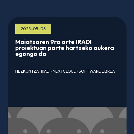
2025-05-08
Maiatzaren 9ra arte IRADI
proiektuan parte hartzeko aukera
egongo da
HEZKUNTZA
·
IRADI
·
NEXTCLOUD
·
SOFTWARE LIBREA