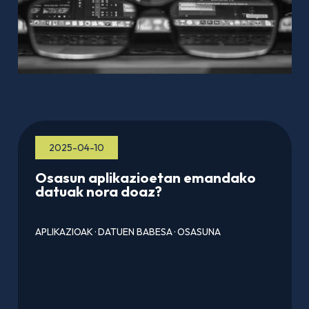
2025-04-10
Osasun aplikazioetan emandako
datuak nora doaz?
APLIKAZIOAK
·
DATUEN BABESA
·
OSASUNA