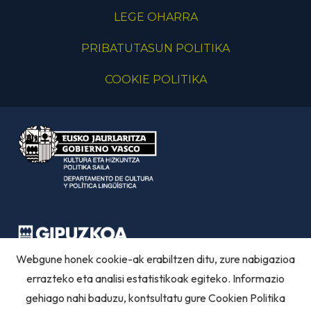
LEGE OHARRA
PRIBATUTASUN POLITIKA
COOKIE POLITIKA
Webgune honek cookie-ak erabiltzen ditu, zure nabigazioa
errazteko eta analisi estatistikoak egiteko. Informazio
gehiago nahi baduzu, kontsultatu gure
Cookien Politika