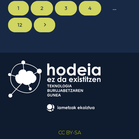
1
2
3
4
…
12
CC BY-SA