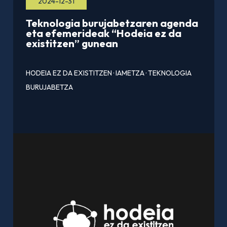
2024-12-31
Teknologia burujabetzaren agenda
eta efemerideak “Hodeia ez da
existitzen” gunean
HODEIA EZ DA EXISTITZEN
·
IAMETZA
·
TEKNOLOGIA
BURUJABETZA