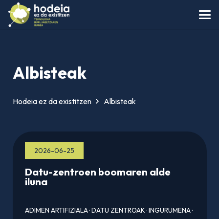
Albisteak
Hodeia ez da existitzen
Albisteak
2026-06-25
Datu-zentroen boomaren alde
iluna
ADIMEN ARTIFIZIALA
·
DATU ZENTROAK
·
INGURUMENA
·