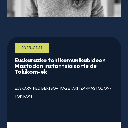
2025-01-17
Euskarazko toki komunikabideen
Mastodon instantzia sortu du
Tokikom-ek
EUSKARA
·
FEDIBERTSOA
·
KAZETARITZA
·
MASTODON
·
TOKIKOM