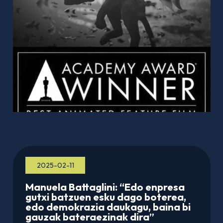
2025-02-11
Manuela Battaglini: “Edo enpresa
gutxi batzuen esku dago boterea,
edo demokrazia daukagu, baina bi
gauzak bateraezinak dira”