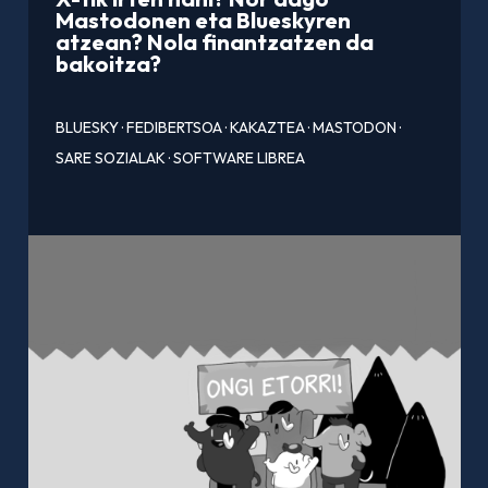
Mastodonen eta Blueskyren
atzean? Nola finantzatzen da
bakoitza?
BLUESKY
·
FEDIBERTSOA
·
KAKAZTEA
·
MASTODON
·
SARE SOZIALAK
·
SOFTWARE LIBREA