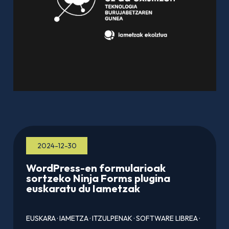
2024-12-30
WordPress-en formularioak
sortzeko Ninja Forms plugina
euskaratu du Iametzak
EUSKARA
·
IAMETZA
·
ITZULPENAK
·
SOFTWARE LIBREA
·