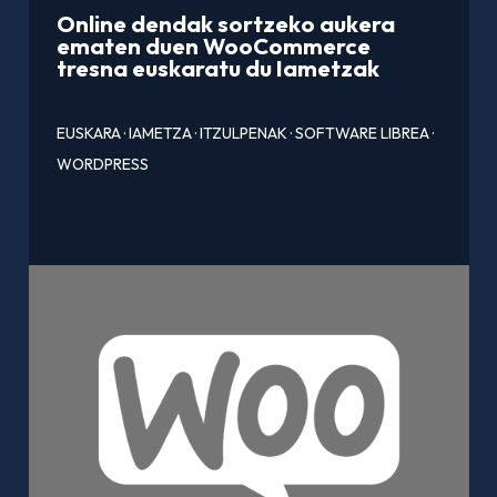
Online dendak sortzeko aukera
ematen duen WooCommerce
tresna euskaratu du Iametzak
EUSKARA
·
IAMETZA
·
ITZULPENAK
·
SOFTWARE LIBREA
·
WORDPRESS