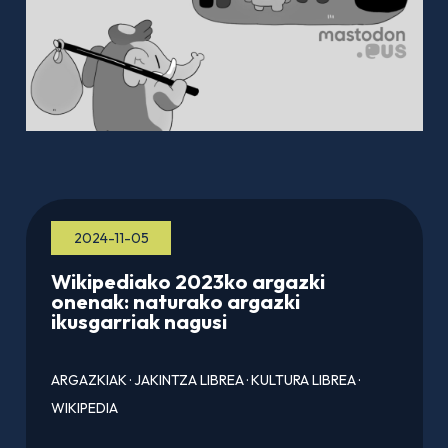
2024-11-05
Wikipediako 2023ko argazki
onenak: naturako argazki
ikusgarriak nagusi
ARGAZKIAK
·
JAKINTZA LIBREA
·
KULTURA LIBREA
·
WIKIPEDIA