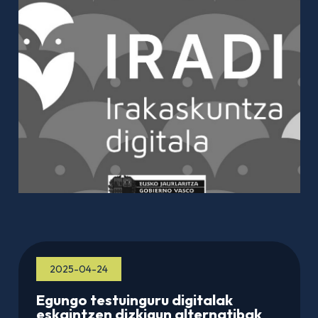
2025-04-24
Egungo testuinguru digitalak
eskaintzen dizkigun alternatibak