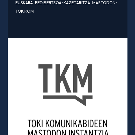
EUSKARA
·
FEDIBERTSOA
·
KAZETARITZA
·
MASTODON
·
TOKIKOM