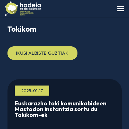
Tokikom
IKUSI ALBISTE GUZTIAK
2025-01-17
Euskarazko toki komunikabideen
Mastodon instantzia sortu du
Tokikom-ek