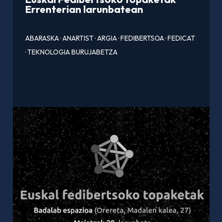
Errenterian larunbatean
ABARASKA
·
ANARTIST
·
ARGIA
·
FEDIBERTSOA
·
FEDICAT
·
TEKNOLOGIA BURUJABETZA