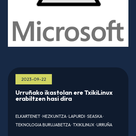
2023-09-22
Urruñako ikastolan ere TxikiLinux
erabiltzen hasi dira
ELKARTENET
·
HEZKUNTZA
·
LAPURDI
·
SEASKA
·
TEKNOLOGIA BURUJABETZA
·
TXIKILINUX
·
URRUÑA