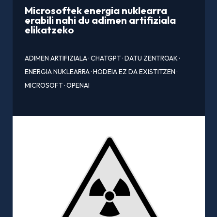
Microsoftek energia nuklearra
erabili nahi du adimen artifiziala
elikatzeko
ADIMEN ARTIFIZIALA
·
CHATGPT
·
DATU ZENTROAK
·
ENERGIA NUKLEARRA
·
HODEIA EZ DA EXISTITZEN
·
MICROSOFT
·
OPENAI