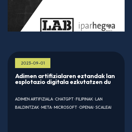
2023-09-01
Adimen artifizialaren eztandak lan
esplotazio digitala ezkutatzen du
ADIMEN ARTIFIZIALA
·
CHATGPT
·
FILIPINAK
·
LAN
BALDINTZAK
·
META
·
MICROSOFT
·
OPENAI
·
SCALEAI