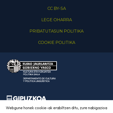
CC BY-SA
LEGE OHARRA
PRIBATUTASUN POLITIKA
COOKIE POLITIKA
Webgune honek cookie-ak erabiltzen ditu, zure nabigazioa