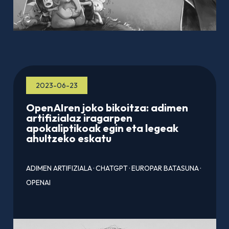
2023-06-23
OpenAIren joko bikoitza: adimen
artifizialaz iragarpen
apokaliptikoak egin eta legeak
ahultzeko eskatu
ADIMEN ARTIFIZIALA
·
CHATGPT
·
EUROPAR BATASUNA
·
OPENAI