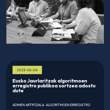
2023-06-06
Eusko Jaurlaritzak algoritmoen
erregistro publikoa sortzea adostu
dute
ADIMEN ARTIFIZIALA
·
ALGORITMOEN ERREGISTRO