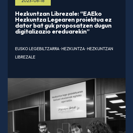
2023-06-16
Hezkuntzan Librezale: “EAEko
Hezkuntza Legearen proiektua ez
dator bat guk proposatzen dugun
digitalizazio ereduarekin”
EUSKO LEGEBILTZARRA
·
HEZKUNTZA
·
HEZKUNTZAN
LIBREZALE