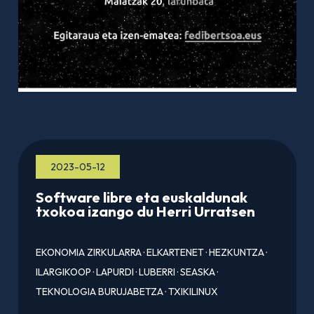
2023-05-12
Software libre eta euskaldunak
txokoa izango du Herri Urratsen
EKONOMIA ZIRKULARRA
·
ELKARTENET
·
HEZKUNTZA
·
ILARGIKOOP
·
LAPURDI
·
LUBERRI
·
SEASKA
·
TEKNOLOGIA BURUJABETZA
·
TXIKILINUX