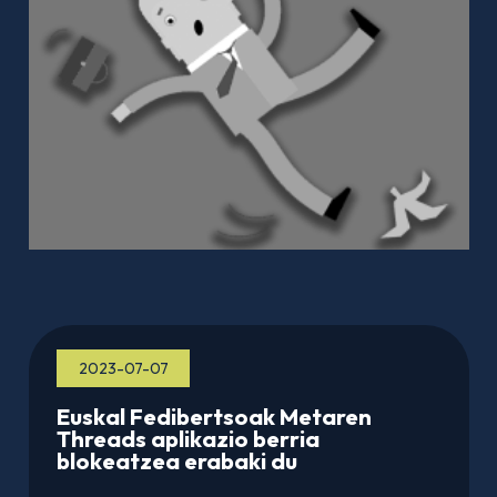
2023-07-07
Euskal Fedibertsoak Metaren
Threads aplikazio berria
blokeatzea erabaki du