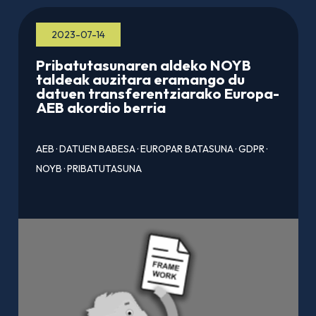
2023-07-14
Pribatutasunaren aldeko NOYB
taldeak auzitara eramango du
datuen transferentziarako Europa-
AEB akordio berria
AEB
·
DATUEN BABESA
·
EUROPAR BATASUNA
·
GDPR
·
NOYB
·
PRIBATUTASUNA