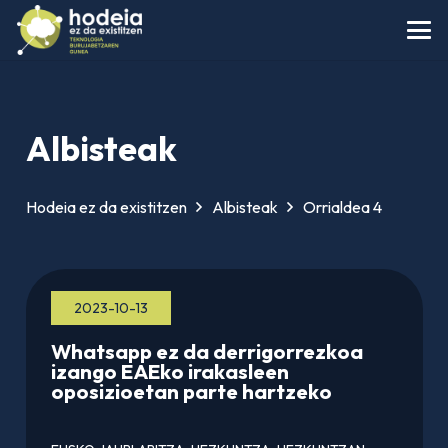
Albisteak
Hodeia ez da existitzen
Albisteak
Orrialdea 4
2023-10-13
Whatsapp ez da derrigorrezkoa
izango EAEko irakasleen
oposizioetan parte hartzeko