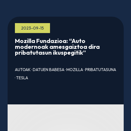
2023-09-15
Mozilla Fundazioa: “Auto
modernoak amesgaiztoa dira
pribatutasun ikuspegitik”
AUTOAK
·
DATUEN BABESA
·
MOZILLA
·
PRIBATUTASUNA
·
TESLA