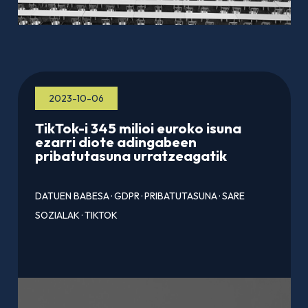
2023-10-06
TikTok-i 345 milioi euroko isuna
ezarri diote adingabeen
pribatutasuna urratzeagatik
DATUEN BABESA
·
GDPR
·
PRIBATUTASUNA
·
SARE
SOZIALAK
·
TIKTOK