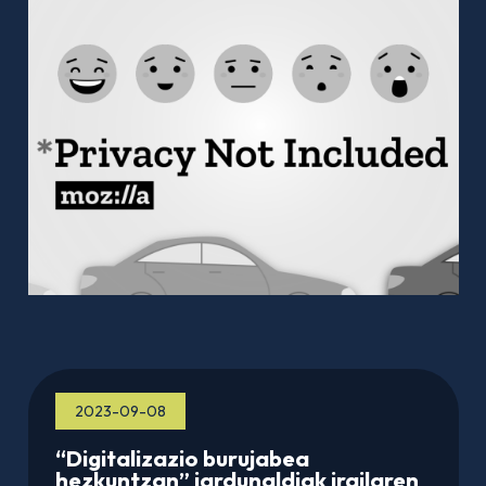
2023-09-08
“Digitalizazio burujabea
hezkuntzan” jardunaldiak irailaren