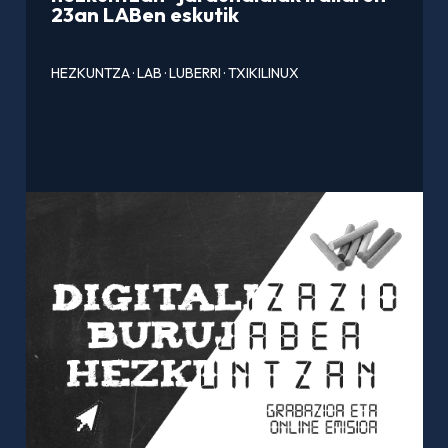
23an LABen eskutik
HEZKUNTZA
·
LAB
·
LUBERRI
·
TXIKILINUX