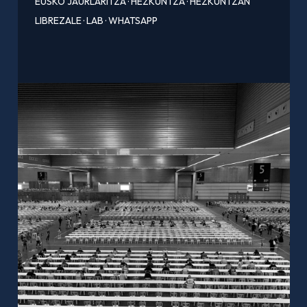
EUSKO JAURLARITZA
·
HEZKUNTZA
·
HEZKUNTZAN
LIBREZALE
·
LAB
·
WHATSAPP