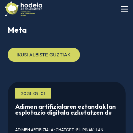
Meta
IKUSI ALBISTE GUZTIAK
2023-09-01
Adimen artifizialaren eztandak lan
esplotazio digitala ezkutatzen du
ADIMEN ARTIFIZIALA
·
CHATGPT
·
FILIPINAK
·
LAN