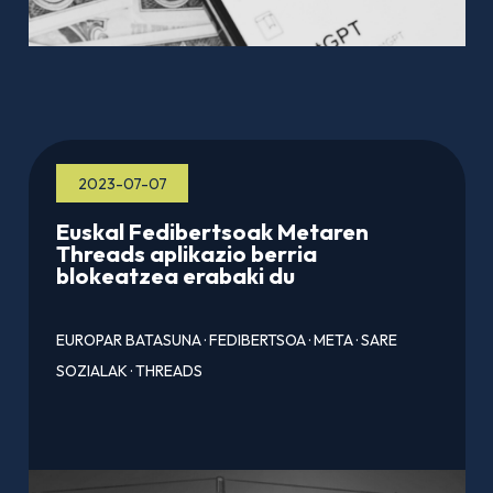
2023-07-07
Euskal Fedibertsoak Metaren
Threads aplikazio berria
blokeatzea erabaki du
EUROPAR BATASUNA
·
FEDIBERTSOA
·
META
·
SARE
SOZIALAK
·
THREADS