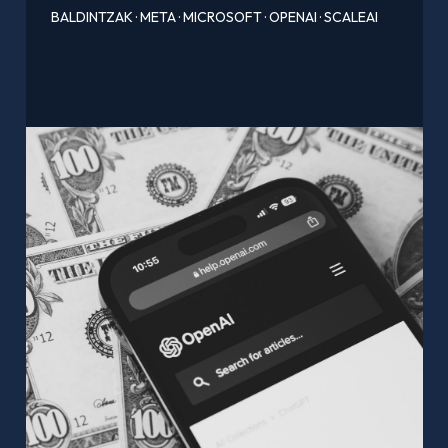
BALDINTZAK
·
META
·
MICROSOFT
·
OPENAI
·
SCALEAI