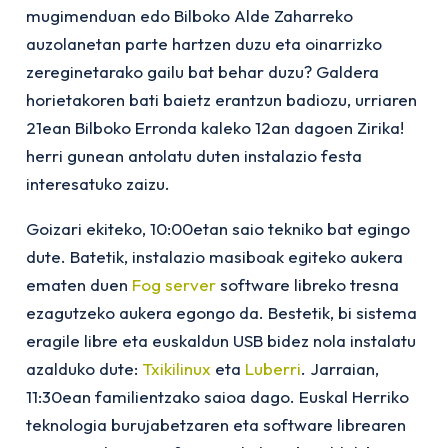
mugimenduan edo Bilboko Alde Zaharreko
auzolanetan parte hartzen duzu eta oinarrizko
zereginetarako gailu bat behar duzu? Galdera
horietakoren bati baietz erantzun badiozu, urriaren
21ean Bilboko Erronda kaleko 12an dagoen Zirika!
herri gunean antolatu duten instalazio festa
interesatuko zaizu.
Goizari ekiteko, 10:00etan saio tekniko bat egingo
dute. Batetik, instalazio masiboak egiteko aukera
ematen duen
Fog server
software libreko tresna
ezagutzeko aukera egongo da. Bestetik, bi sistema
eragile libre eta euskaldun USB bidez nola instalatu
azalduko dute:
Txikilinux
eta
Luberri
. Jarraian,
11:30ean familientzako saioa dago. Euskal Herriko
teknologia burujabetzaren eta software librearen