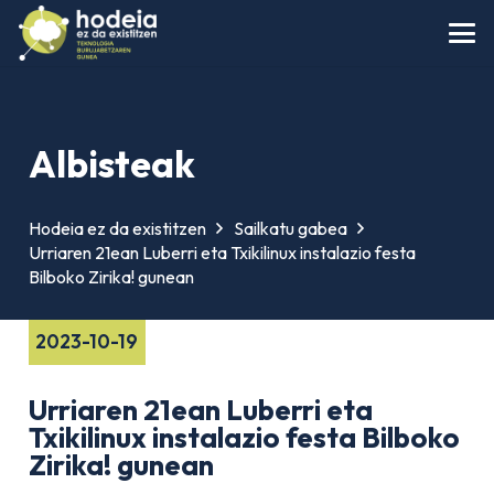
Albisteak
Hodeia ez da existitzen
Sailkatu gabea
Urriaren 21ean Luberri eta Txikilinux instalazio festa
Bilboko Zirika! gunean
2023-10-19
Urriaren 21ean Luberri eta
Txikilinux instalazio festa Bilboko
Zirika! gunean