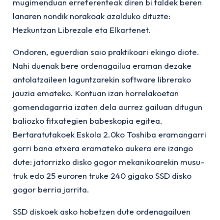
mugimenduan erreferenteak diren bi taldek beren
lanaren nondik norakoak azalduko dituzte:
Hezkuntzan Librezale eta Elkartenet.
Ondoren, eguerdian saio praktikoari ekingo diote.
Nahi duenak bere ordenagailua eraman dezake
antolatzaileen laguntzarekin software librerako
jauzia emateko. Kontuan izan horrelakoetan
gomendagarria izaten dela aurrez gailuan ditugun
baliozko fitxategien babeskopia egitea.
Bertaratutakoek Eskola 2.0ko Toshiba eramangarri
gorri bana etxera eramateko aukera ere izango
dute: jatorrizko disko gogor mekanikoarekin musu-
truk edo 25 euroren truke 240 gigako SSD disko
gogor berria jarrita.
SSD diskoek asko hobetzen dute ordenagailuen