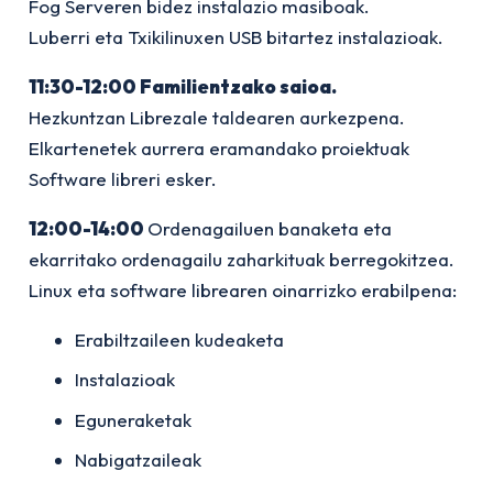
Fog Serveren bidez instalazio masiboak.
Luberri eta Txikilinuxen USB bitartez instalazioak.
11:30-12:00 Familientzako saioa.
Hezkuntzan Librezale taldearen aurkezpena.
Elkartenetek aurrera eramandako proiektuak
Software libreri esker.
12:00-14:00
Ordenagailuen banaketa eta
ekarritako ordenagailu zaharkituak berregokitzea.
Linux eta software librearen oinarrizko erabilpena:
Erabiltzaileen kudeaketa
Instalazioak
Eguneraketak
Nabigatzaileak