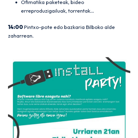
Ofimatika paketeak, bideo
erreproduzigailuak, torrentak…
14:00
Pintxo-pote edo bazkaria Bilboko alde
zaharrean.