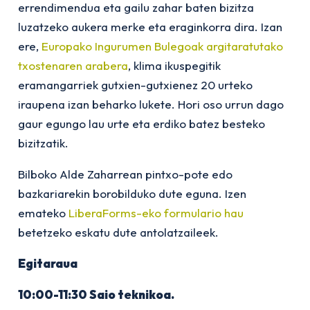
errendimendua eta gailu zahar baten bizitza
luzatzeko aukera merke eta eraginkorra dira. Izan
ere,
Europako Ingurumen Bulegoak argitaratutako
txostenaren arabera
, klima ikuspegitik
eramangarriek gutxien-gutxienez 20 urteko
iraupena izan beharko lukete. Hori oso urrun dago
gaur egungo lau urte eta erdiko batez besteko
bizitzatik.
Bilboko Alde Zaharrean pintxo-pote edo
bazkariarekin borobilduko dute eguna. Izen
emateko
LiberaForms-eko formulario hau
betetzeko eskatu dute antolatzaileek.
Egitaraua
10:00-11:30 Saio teknikoa.