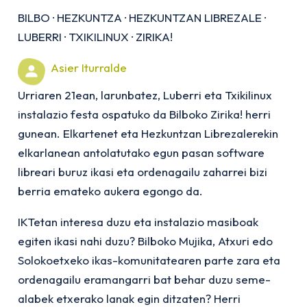
BILBO
·
HEZKUNTZA
·
HEZKUNTZAN LIBREZALE
·
LUBERRI
·
TXIKILINUX
·
ZIRIKA!
Asier Iturralde
Urriaren 21ean, larunbatez, Luberri eta Txikilinux
instalazio festa ospatuko da Bilboko Zirika! herri
gunean. Elkartenet eta Hezkuntzan Librezalerekin
elkarlanean antolatutako egun pasan software
libreari buruz ikasi eta ordenagailu zaharrei bizi
berria emateko aukera egongo da.
IKTetan interesa duzu eta instalazio masiboak
egiten ikasi nahi duzu? Bilboko Mujika, Atxuri edo
Solokoetxeko ikas-komunitatearen parte zara eta
ordenagailu eramangarri bat behar duzu seme-
alabek etxerako lanak egin ditzaten? Herri