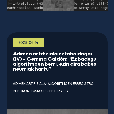
2023-04-14
Adimen artifiziala eztabaidagai
(IV) – Gemma Galdón: “Ez badugu
algoritmoen berri, ezin dira babes
neurriak hartu”
ADIMEN ARTIFIZIALA
·
ALGORITMOEN ERREGISTRO
PUBLIKOA
·
EUSKO LEGEBILTZARRA