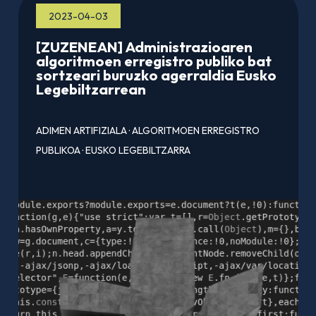
2023-04-03
[ZUZENEAN] Administrazioaren
algoritmoen erregistro publiko bat
sortzeari buruzko agerraldia Eusko
Legebiltzarrean
ADIMEN ARTIFIZIALA
·
ALGORITMOEN ERREGISTRO
PUBLIKOA
·
EUSKO LEGEBILTZARRA