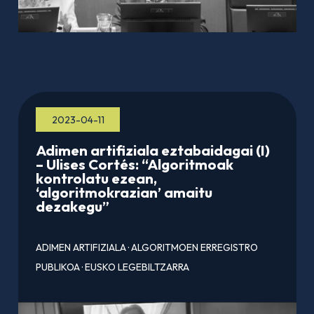
2023-04-11
Adimen artifiziala eztabaidagai (I)
– Ulises Cortés: “Algoritmoak
kontrolatu ezean,
‘algoritmokrazian’ amaitu
dezakegu”
ADIMEN ARTIFIZIALA
·
ALGORITMOEN ERREGISTRO
PUBLIKOA
·
EUSKO LEGEBILTZARRA