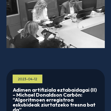
2023-04-12
Adimen artifiziala eztabaidagai (II)
– Michael Donaldson Carbón:
“Algoritmoen erregistroa
eskubideak ziurtatzeko tresna bat
da”