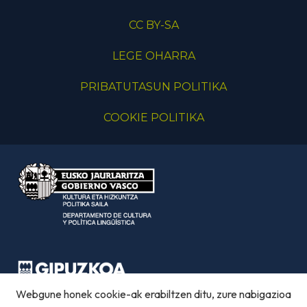
CC BY-SA
LEGE OHARRA
PRIBATUTASUN POLITIKA
COOKIE POLITIKA
Webgune honek cookie-ak erabiltzen ditu, zure nabigazioa