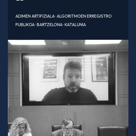
ADIMEN ARTIFIZIALA
·
ALGORITMOEN ERREGISTRO
PUBLIKOA
·
BARTZELONA
·
KATALUNIA