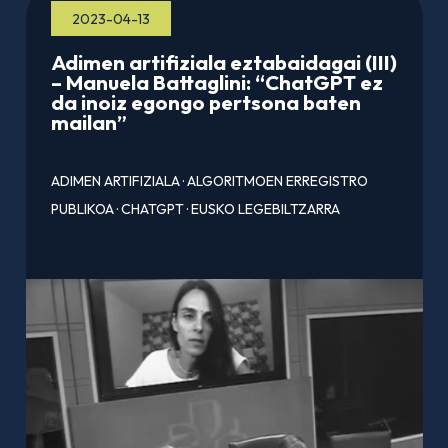
2023-04-13
Adimen artifiziala eztabaidagai (III)
– Manuela Battaglini: “ChatGPT ez
da inoiz egongo pertsona baten
mailan”
ADIMEN ARTIFIZIALA
·
ALGORITMOEN ERREGISTRO
PUBLIKOA
·
CHATGPT
·
EUSKO LEGEBILTZARRA