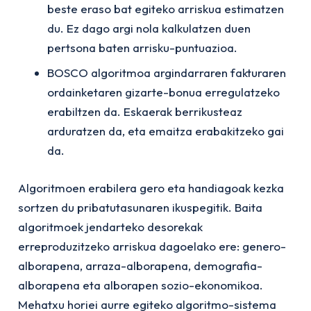
beste eraso bat egiteko arriskua estimatzen
du. Ez dago argi nola kalkulatzen duen
pertsona baten arrisku-puntuazioa.
BOSCO algoritmoa argindarraren fakturaren
ordainketaren gizarte-bonua erregulatzeko
erabiltzen da. Eskaerak berrikusteaz
arduratzen da, eta emaitza erabakitzeko gai
da.
Algoritmoen erabilera gero eta handiagoak kezka
sortzen du pribatutasunaren ikuspegitik. Baita
algoritmoek jendarteko desorekak
erreproduzitzeko arriskua dagoelako ere: genero-
alborapena, arraza-alborapena, demografia-
alborapena eta alborapen sozio-ekonomikoa.
Mehatxu horiei aurre egiteko algoritmo-sistema