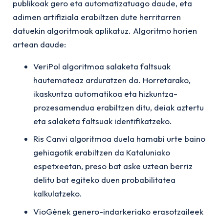
publikoak gero eta automatizatuago daude, eta
adimen artifiziala erabiltzen dute herritarren
datuekin algoritmoak aplikatuz. Algoritmo horien
artean daude:
VeriPol algoritmoa salaketa faltsuak
hautemateaz arduratzen da. Horretarako,
ikaskuntza automatikoa eta hizkuntza-
prozesamendua erabiltzen ditu, deiak aztertu
eta salaketa faltsuak identifikatzeko.
Ris Canvi algoritmoa duela hamabi urte baino
gehiagotik erabiltzen da Kataluniako
espetxeetan, preso bat aske uztean berriz
delitu bat egiteko duen probabilitatea
kalkulatzeko.
VioGének genero-indarkeriako erasotzaileek