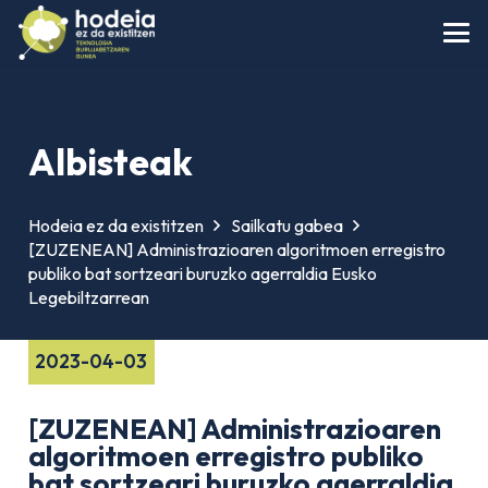
Albisteak
Hodeia ez da existitzen
Sailkatu gabea
[ZUZENEAN] Administrazioaren algoritmoen erregistro
publiko bat sortzeari buruzko agerraldia Eusko
Legebiltzarrean
2023-04-03
[ZUZENEAN] Administrazioaren
algoritmoen erregistro publiko
bat sortzeari buruzko agerraldia