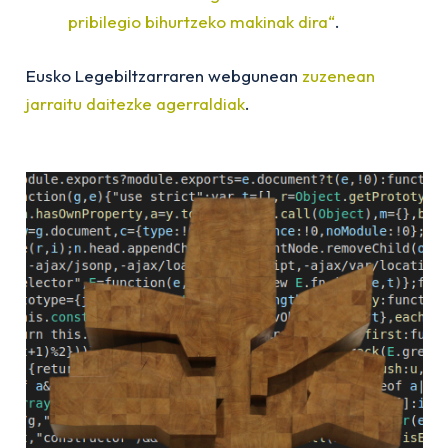
pribilegio bihurtzeko makinak dira
“
.
Eusko Legebiltzarraren webgunean
zuzenean
jarraitu daitezke agerraldiak
.