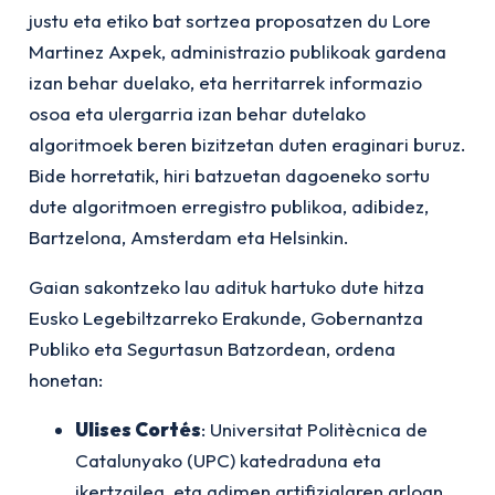
justu eta etiko bat sortzea proposatzen du Lore
Martinez Axpek, administrazio publikoak gardena
izan behar duelako, eta herritarrek informazio
osoa eta ulergarria izan behar dutelako
algoritmoek beren bizitzetan duten eraginari buruz.
Bide horretatik, hiri batzuetan dagoeneko sortu
dute algoritmoen erregistro publikoa, adibidez,
Bartzelona, Amsterdam eta Helsinkin.
Gaian sakontzeko lau adituk hartuko dute hitza
Eusko Legebiltzarreko Erakunde, Gobernantza
Publiko eta Segurtasun Batzordean, ordena
honetan:
Ulises Cortés
: Universitat Politècnica de
Catalunyako (UPC) katedraduna eta
ikertzailea, eta adimen artifizialaren arloan