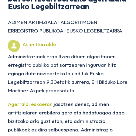
Eusko Legebiltzarrean
ADIMEN ARTIFIZIALA
·
ALGORITMOEN
ERREGISTRO PUBLIKOA
·
EUSKO LEGEBILTZARRA
Asier Iturralde
Administrazioak erabiltzen dituen algoritmoen
erregistro publiko bat sortzearen inguruan hitz
egingo dute nazioarteko lau adituk Eusko
Legebiltzarrean 9:30etatik aurrera, EH Bilduko Lore
Martinez Axpek proposatuta.
Agerraldi eskaeran
jasotzen denez, adimen
artifizialaren erabilera gero eta hedatuagoa dago
bizitzako arlo guztietan, eta administrazio
publikoak ez dira salbuespena. Administrazio