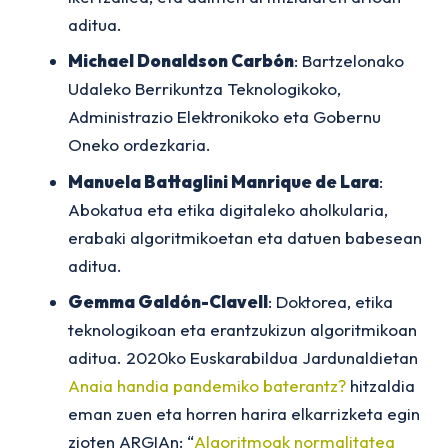
aditua.
Michael Donaldson Carbón
: Bartzelonako
Udaleko Berrikuntza Teknologikoko,
Administrazio Elektronikoko eta Gobernu
Oneko ordezkaria.
Manuela Battaglini Manrique de Lara
:
Abokatua eta etika digitaleko aholkularia,
erabaki algoritmikoetan eta datuen babesean
aditua.
Gemma Galdón-Clavell
: Doktorea, etika
teknologikoan eta erantzukizun algoritmikoan
aditua. 2020ko Euskarabildua Jardunaldietan
Anaia handia pandemiko baterantz?
hitzaldia
eman zuen eta horren harira elkarrizketa egin
zioten ARGIAn: “
Algoritmoak normalitatea