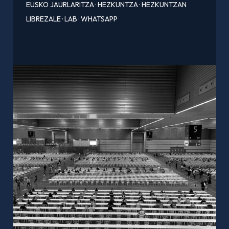
EUSKO JAURLARITZA
·
HEZKUNTZA
·
HEZKUNTZAN
LIBREZALE
·
LAB
·
WHATSAPP