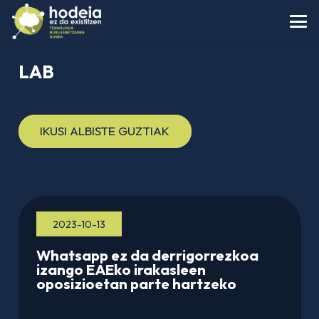
LAB
IKUSI ALBISTE GUZTIAK
2023-10-13
Whatsapp ez da derrigorrezkoa
izango EAEko irakasleen
oposizioetan parte hartzeko