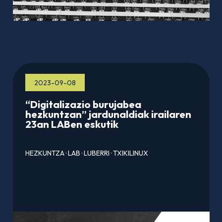
2023-09-08
“Digitalizazio burujabea
hezkuntzan” jardunaldiak irailaren
23an LABen eskutik
HEZKUNTZA
·
LAB
·
LUBERRI
·
TXIKILINUX