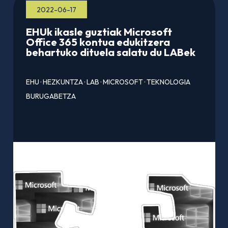
2022-06-17
EHUk ikasle guztiak Microsoft
Office 365 kontua edukitzera
behartuko dituela salatu du LABek
EHU
·
HEZKUNTZA
·
LAB
·
MICROSOFT
·
TEKNOLOGIA
BURUGABETZA