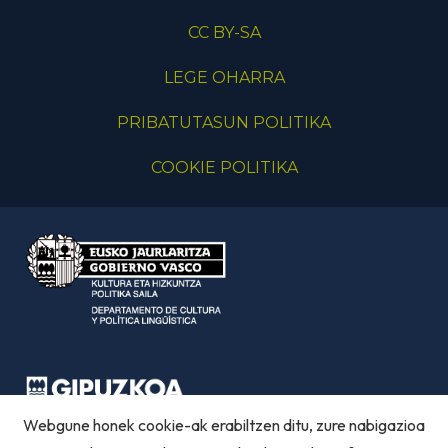
CC BY-SA
LEGE OHARRA
PRIBATUTASUN POLITIKA
COOKIE POLITIKA
Webgune honek cookie-ak erabiltzen ditu, zure nabigazioa