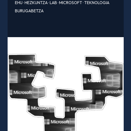
EHU
·
HEZKUNTZA
·
LAB
·
MICROSOFT
·
TEKNOLOGIA
BURUGABETZA