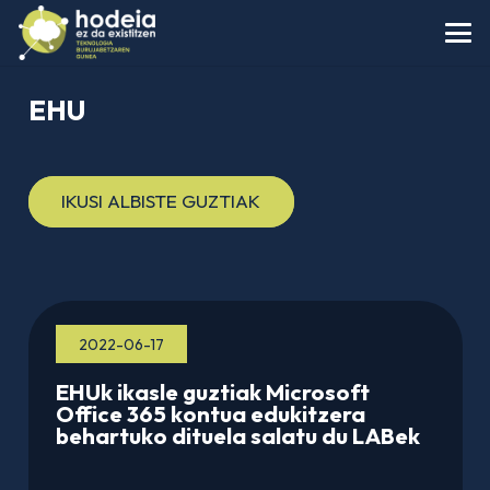
EHU
IKUSI ALBISTE GUZTIAK
2022-06-17
EHUk ikasle guztiak Microsoft
Office 365 kontua edukitzera
behartuko dituela salatu du LABek