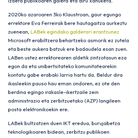
izaera publikoaren galera eta diru xahuketa.
2020ko azaroaren 3ko Klaustroan, gaur egungo
errektore Eva Ferreirak bere hautagaitza aurkeztu
zuenean,
LABek egindako galderari erantzunez
Microsoft erabiltzera behartzeko asmorik ez zutela
eta beste aukera batzuk ere badaudela esan zuen.
LABen ustez errektorearen aldetik zintzotasun eza
egon da eta unibertsitateko komunitatearekin
kontatu gabe erabaki larria hartu da. Beldur dira
ikasleekin pauso hau eman ondoren, ez ote den
berdina egingo irakasle-ikertzaile zein
administrazio eta zerbitzuetako (AZP) langileen
posta elektronikoekin ere.
LABek bultzatzen duen IKT eredua, burujabetza
teknologikoaren bidean, zerbitzu publikoen