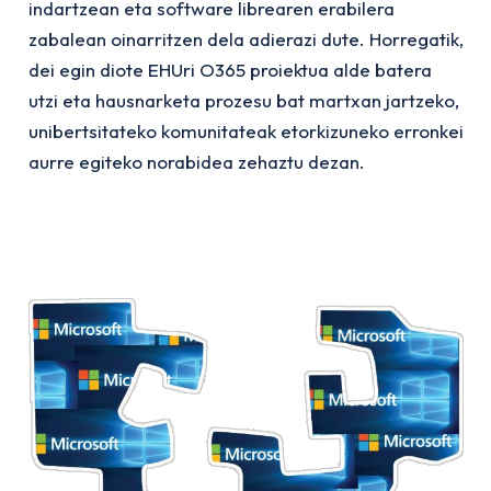
indartzean eta software librearen erabilera
zabalean oinarritzen dela adierazi dute. Horregatik,
dei egin diote EHUri O365 proiektua alde batera
utzi eta hausnarketa prozesu bat martxan jartzeko,
unibertsitateko komunitateak etorkizuneko erronkei
aurre egiteko norabidea zehaztu dezan.