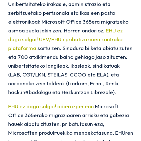
Unibertsitateko irakasle, administrazio eta
zerbitzuetako pertsonala eta ikasleen posta
elektronikoak Microsoft Office 365era migratzeko
asmoa zuela jakin zen. Horren ondorioz,
EHU ez
dago salgai! UPV/EHUn pribatizazioen kontrako
plataforma
sortu zen. Sinadura bilketa abiatu zuten
eta 700 atxikimendu baino gehiago jaso zituzten:
unibertsitateko langileak, ikasleak, sindikatuak
(LAB, CGT/LKN, STEILAS, CCOO eta ELA), eta
norbanako zein taldeak (Izarkom, Ernai, Xenki,
hack.in#badakigu eta Hezkuntzan Librezale).
EHU ez dago salgai! adierazpenean
Microsoft
Office 365erako migrazioaren arrisku eta gabezia
hauek aipatu zituzten: pribatutasun eza,
Microsoften produktuekiko menpekotasuna, EHUren