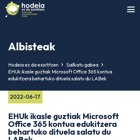
Albisteak
Hodeia ez da existitzen
Sailkatu gabea
EHUk ikasle guztiak Microsoft Office 365 kontua
edukitzera behartuko dituela salatu du LABek
2022-06-17
EHUk ikasle guztiak Microsoft
Office 365 kontua edukitzera
behartuko dituela salatu du
LABek