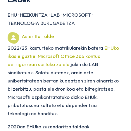
EHU
·
HEZKUNTZA
·
LAB
·
MICROSOFT
·
TEKNOLOGIA BURUGABETZA
Asier Iturralde
2022/23 ikasturteko matrikularekin batera
EHUko
ikasle guztiei Microsoft Office 365 kontua
derrigorrean sortuko zaiela
jakin du LAB
sindikatuak. Salatu dutenez, orain arte
unibertsitatean bertan kudeatzen ziren oinarrizko
bi zerbitzu, posta elektronikoa eta biltegiratzea,
Microsofti azpikontratatuko dizkio EHUk,
pribatutasuna kaltetu eta dependentzia
teknologikoa handituz.
2020an EHUko zuzendaritza taldeak