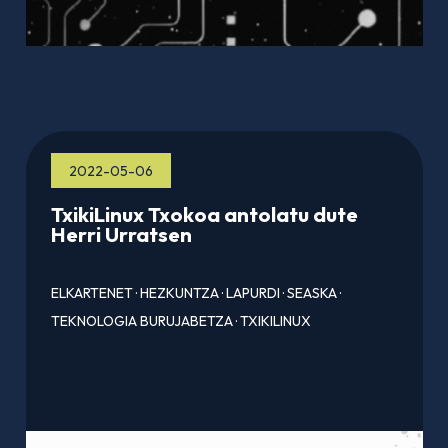
2022-05-06
TxikiLinux Txokoa antolatu dute
Herri Urratsen
ELKARTENET
·
HEZKUNTZA
·
LAPURDI
·
SEASKA
·
TEKNOLOGIA BURUJABETZA
·
TXIKILINUX