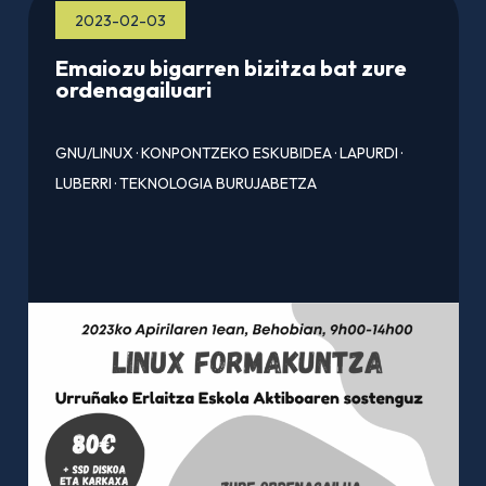
2023-02-03
Emaiozu bigarren bizitza bat zure
ordenagailuari
GNU/LINUX
·
KONPONTZEKO ESKUBIDEA
·
LAPURDI
·
LUBERRI
·
TEKNOLOGIA BURUJABETZA