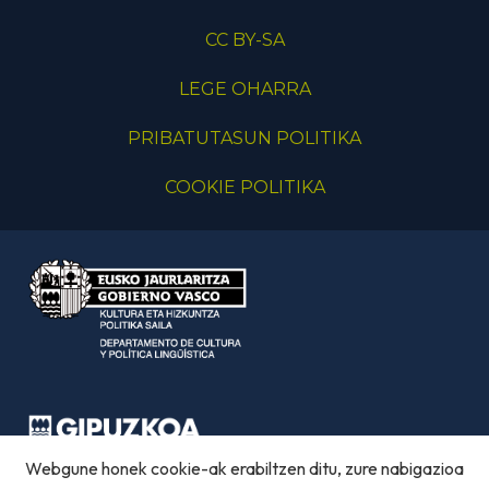
CC BY-SA
LEGE OHARRA
PRIBATUTASUN POLITIKA
COOKIE POLITIKA
Webgune honek cookie-ak erabiltzen ditu, zure nabigazioa