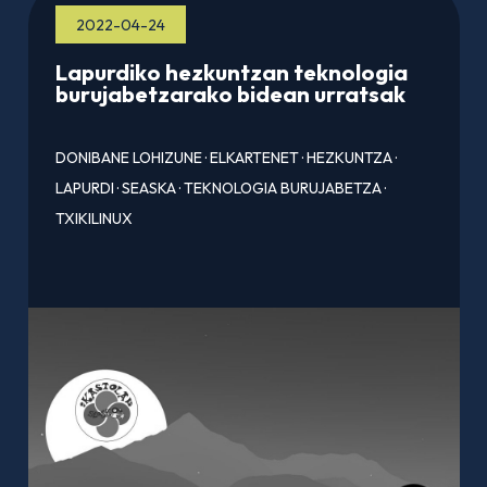
2022-04-24
Lapurdiko hezkuntzan teknologia
burujabetzarako bidean urratsak
DONIBANE LOHIZUNE
·
ELKARTENET
·
HEZKUNTZA
·
LAPURDI
·
SEASKA
·
TEKNOLOGIA BURUJABETZA
·
TXIKILINUX