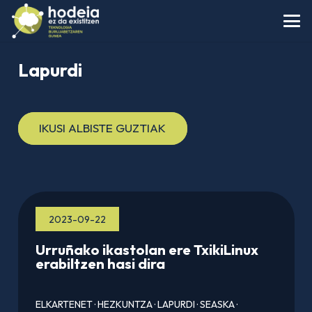
Lapurdi
IKUSI ALBISTE GUZTIAK
2023-09-22
Urruñako ikastolan ere TxikiLinux
erabiltzen hasi dira
ELKARTENET
·
HEZKUNTZA
·
LAPURDI
·
SEASKA
·