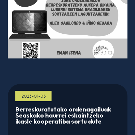
2023-01-05
Berreskuratutako ordenagailuak
Seaskako haurrei eskaintzeko
ikasle kooperatiba sortu dute