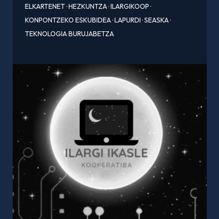
ELKARTENET
·
HEZKUNTZA
·
ILARGIKOOP
·
KONPONTZEKO ESKUBIDEA
·
LAPURDI
·
SEASKA
·
TEKNOLOGIA BURUJABETZA