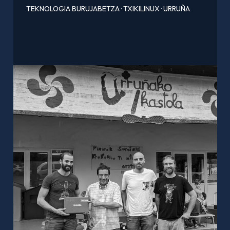
TEKNOLOGIA BURUJABETZA
·
TXIKILINUX
·
URRUÑA