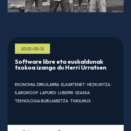
2023-05-12
Software libre eta euskaldunak
txokoa izango du Herri Urratsen
EKONOMIA ZIRKULARRA
·
ELKARTENET
·
HEZKUNTZA
·
ILARGIKOOP
·
LAPURDI
·
LUBERRI
·
SEASKA
·
TEKNOLOGIA BURUJABETZA
·
TXIKILINUX