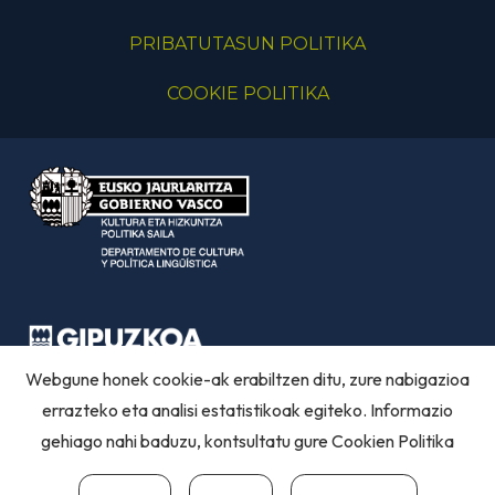
PRIBATUTASUN POLITIKA
COOKIE POLITIKA
Webgune honek cookie-ak erabiltzen ditu, zure nabigazioa
errazteko eta analisi estatistikoak egiteko. Informazio
gehiago nahi baduzu, kontsultatu gure
Cookien Politika