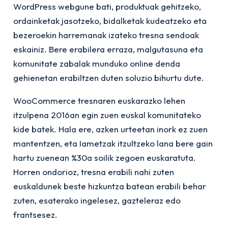
WordPress webgune bati, produktuak gehitzeko,
ordainketak jasotzeko, bidalketak kudeatzeko eta
bezeroekin harremanak izateko tresna sendoak
eskainiz. Bere erabilera erraza, malgutasuna eta
komunitate zabalak munduko online denda
gehienetan erabiltzen duten soluzio bihurtu dute.
WooCommerce tresnaren euskarazko lehen
itzulpena 2016an egin zuen euskal komunitateko
kide batek. Hala ere, azken urteetan inork ez zuen
mantentzen, eta Iametzak itzultzeko lana bere gain
hartu zuenean %30a soilik zegoen euskaratuta.
Horren ondorioz, tresna erabili nahi zuten
euskaldunek beste hizkuntza batean erabili behar
zuten, esaterako ingelesez, gazteleraz edo
frantsesez.