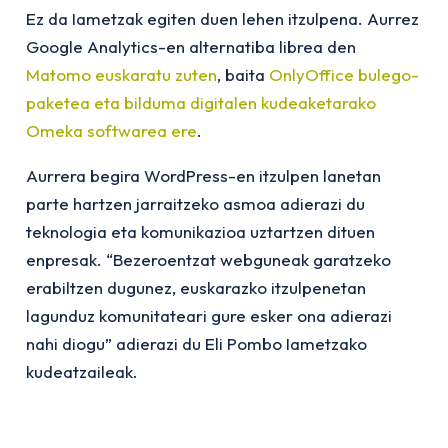
Ez da Iametzak egiten duen lehen itzulpena. Aurrez
Google Analytics-en alternatiba librea den
Matomo euskaratu zuten
, baita
OnlyOffice bulego-
paketea eta bilduma digitalen kudeaketarako
Omeka softwarea ere
.
Aurrera begira WordPress-en itzulpen lanetan
parte hartzen jarraitzeko asmoa adierazi du
teknologia eta komunikazioa uztartzen dituen
enpresak. “Bezeroentzat webguneak garatzeko
erabiltzen dugunez, euskarazko itzulpenetan
lagunduz komunitateari gure esker ona adierazi
nahi diogu” adierazi du Eli Pombo Iametzako
kudeatzaileak.