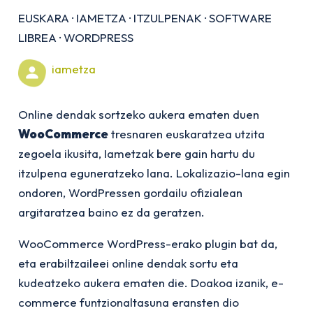
EUSKARA
·
IAMETZA
·
ITZULPENAK
·
SOFTWARE
LIBREA
·
WORDPRESS
iametza
Online dendak sortzeko aukera ematen duen
WooCommerce
tresnaren euskaratzea utzita
zegoela ikusita, Iametzak bere gain hartu du
itzulpena eguneratzeko lana.
Lokalizazio-lana egin
ondoren, WordPressen gordailu ofizialean
argitaratzea baino ez da geratzen.
WooCommerce WordPress-erako plugin bat da,
eta erabiltzaileei online dendak sortu eta
kudeatzeko aukera ematen die. Doakoa izanik, e-
commerce funtzionaltasuna eransten dio