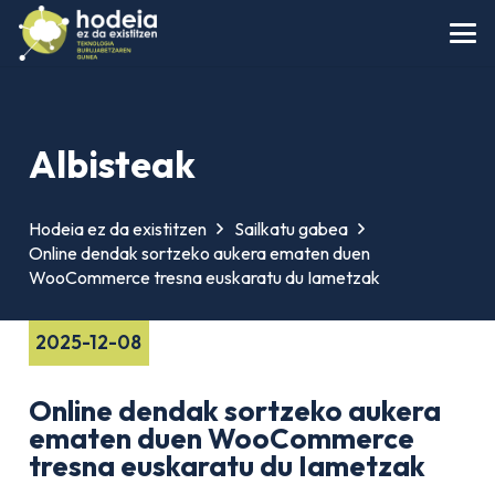
Albisteak
Hodeia ez da existitzen
Sailkatu gabea
Online dendak sortzeko aukera ematen duen
WooCommerce tresna euskaratu du Iametzak
2025-12-08
Online dendak sortzeko aukera
ematen duen WooCommerce
tresna euskaratu du Iametzak