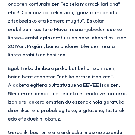
ondoren konturatu zen “ez zela marrazkilari ona”,
eta 3D animazioari ekin zion, “gauzak modelatu
zitzakeelako eta kamera mugitu”. Eskolan
erabiltzen ikasitako Maya tresna –jabedun edo ez
librea– erabiliz plazaratu zuen bere lehen film luzea
2019an:
Projām
, baina ondoren Blender tresna
librea erabiltzen hasi zen.
Egokitzeko denbora pixka bat behar izan zuen,
baina bere esanetan “nahiko erraza izan zen”.
Aldaketa egitera bultzatu zuena EEVEE izan zen,
Blenderren denbora errealeko errendatze motorra.
Izan ere, aukera ematen du eszenak nola geratuko
diren ikusi eta probak egiteko, argitasuna, testurak
edo efektuekin jokatuz.
Geroztik, bost urte eta erdi eskaini dizkio zuzendari