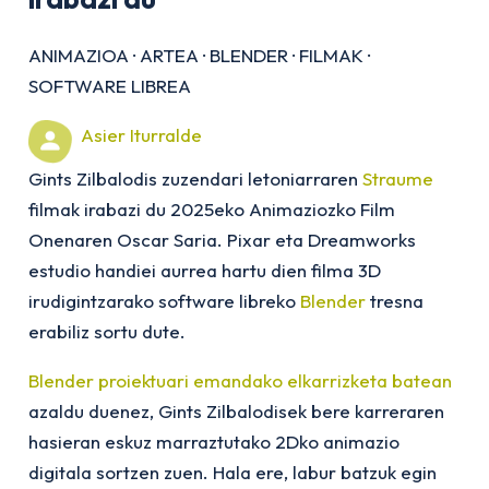
ANIMAZIOA
·
ARTEA
·
BLENDER
·
FILMAK
·
SOFTWARE LIBREA
Asier Iturralde
Gints Zilbalodis zuzendari letoniarraren
Straume
filmak irabazi du 2025eko Animaziozko Film
Onenaren Oscar Saria. Pixar eta Dreamworks
estudio handiei aurrea hartu dien filma 3D
irudigintzarako software libreko
Blender
tresna
erabiliz sortu dute.
Blender proiektuari emandako elkarrizketa batean
azaldu duenez, Gints Zilbalodisek bere karreraren
hasieran eskuz marraztutako 2Dko animazio
digitala sortzen zuen. Hala ere, labur batzuk egin