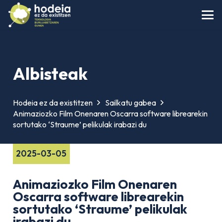
Albisteak
Hodeia ez da existitzen
Sailkatu gabea
Animaziozko Film Onenaren Oscarra software librearekin
sortutako ‘Straume’ pelikulak irabazi du
2025-03-05
Animaziozko Film Onenaren
Oscarra software librearekin
sortutako ‘Straume’ pelikulak
irabazi du