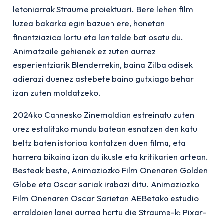
letoniarrak
Straume
proiektuari. Bere lehen film
luzea bakarka egin bazuen ere, honetan
finantziazioa lortu eta lan talde bat osatu du.
Animatzaile gehienek ez zuten aurrez
esperientziarik Blenderrekin, baina Zilbalodisek
adierazi duenez astebete baino gutxiago behar
izan zuten moldatzeko.
2024ko Cannesko Zinemaldian estreinatu zuten
urez estalitako mundu batean esnatzen den katu
beltz baten istorioa kontatzen duen filma, eta
harrera bikaina izan du ikusle eta kritikarien artean.
Besteak beste, Animaziozko Film Onenaren Golden
Globe eta Oscar sariak irabazi ditu. Animaziozko
Film Onenaren Oscar Sarietan AEBetako estudio
erraldoien lanei aurrea hartu die
Straume
-k: Pixar-