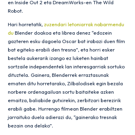
en
Inside Out 2
eta DreamWorks-en
The Wild
Robot
.
Hari horretatik,
zuzendari letoniarrak nabarmendu
du
Blender doakoa eta librea denez “edozein
gazteren esku dagoela Oscar bat irabazi duen film
bat egiteko erabili den tresna”, eta horri esker
bestela aukerarik izango ez luketen hainbat
sortzaile independentek lan interesgarriak sortuko
dituztela. Gainera, Blenderrek erraztasunak
ematen ditu horretarako, Zilbalodisek egin bezala
norbere ordenagailuan sortu baitaiteke azken
emaitza, baliabide gutxirekin, zerbitzari berezirik
erabili gabe. Hurrengo filmean Blender erabiltzen
jarraituko duela adierazi du, “gainerako tresnak
bezain ona delako”.