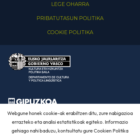
LEGE OHARRA
PRIBATUTASUN POLITIKA
COOKIE POLITIKA
Webgune honek cookie-ak erabiltzen ditu, zure nabigazioa
errazteko eta analisi estatistikoak egiteko. Informazio
gehiago nahi baduzu, kontsultatu gure
Cookien Politika