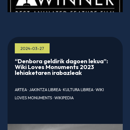
2024-03-27
“Denbora geldirik dagoen lekua”:
Wiki Loves Monuments 2023
lehiaketaren irabazleak
ARTEA
·
JAKINTZA LIBREA
·
KULTURA LIBREA
·
WIKI
LOVES MONUMENTS
·
WIKIPEDIA