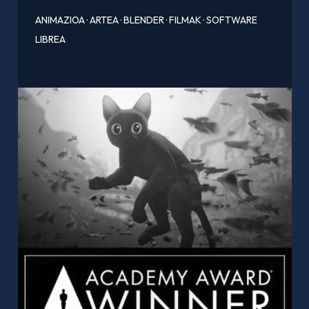
ANIMAZIOA
·
ARTEA
·
BLENDER
·
FILMAK
·
SOFTWARE
LIBREA