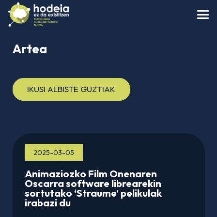
Artea
IKUSI ALBISTE GUZTIAK
2025-03-05
Animaziozko Film Onenaren
Oscarra software librearekin
sortutako ‘Straume’ pelikulak
irabazi du