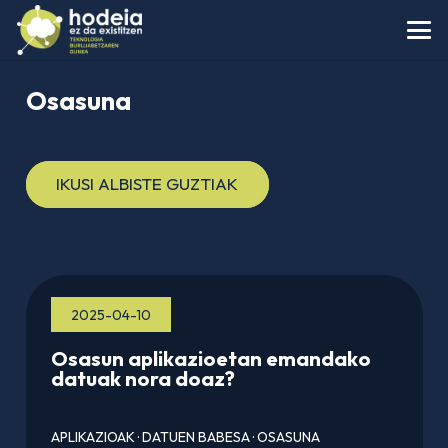
Osasuna
IKUSI ALBISTE GUZTIAK
2025-04-10
Osasun aplikazioetan emandako
datuak nora doaz?
APLIKAZIOAK
·
DATUEN BABESA
·
OSASUNA