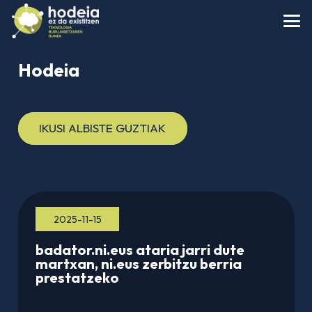
Hodeia
IKUSI ALBISTE GUZTIAK
2025-11-15
badator.ni.eus ataria jarri dute
martxan, ni.eus zerbitzu berria
prestatzeko