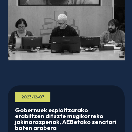
2023-12-07
Gobernuek espioitzarako
erabiltzen dituzte mugikorreko
jakinarazpenak, AEBetako senatari
baten arabera