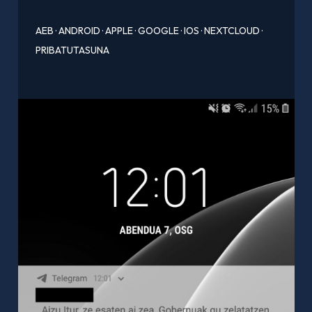
AEB
·
ANDROID
·
APPLE
·
GOOGLE
·
IOS
·
NEXTCLOUD
·
PRIBATUTASUNA