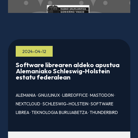
2024-04-12
Software librearen aldeko apustua
Alemaniako Schleswig-Holstein
estatu federalean
ALEMANIA
·
GNU/LINUX
·
LIBREOFFICE
·
MASTODON
·
NEXTCLOUD
·
SCHLESWIG-HOLSTEIN
·
SOFTWARE
LIBREA
·
TEKNOLOGIA BURUJABETZA
·
THUNDERBIRD