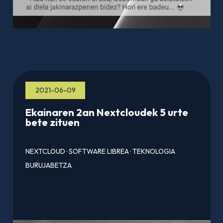
2021-06-09
Ekainaren 2an Nextcloudek 5 urte
bete zituen
NEXTCLOUD
·
SOFTWARE LIBREA
·
TEKNOLOGIA
BURUJABETZA