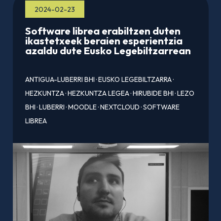
2024-02-23
Software librea erabiltzen duten
ikastetxeek beraien esperientzia
azaldu dute Eusko Legebiltzarrean
ANTIGUA-LUBERRI BHI
·
EUSKO LEGEBILTZARRA
·
HEZKUNTZA
·
HEZKUNTZA LEGEA
·
HIRUBIDE BHI
·
LEZO
BHI
·
LUBERRI
·
MOODLE
·
NEXTCLOUD
·
SOFTWARE
LIBREA