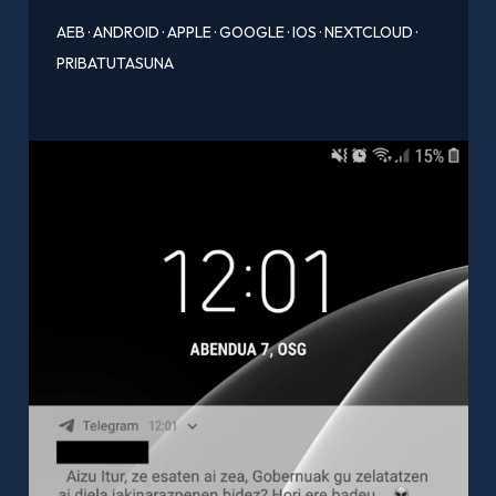
AEB
·
ANDROID
·
APPLE
·
GOOGLE
·
IOS
·
NEXTCLOUD
·
PRIBATUTASUNA