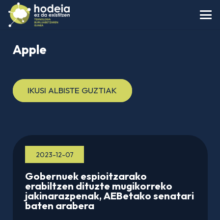
Apple
IKUSI ALBISTE GUZTIAK
2023-12-07
Gobernuek espioitzarako
erabiltzen dituzte mugikorreko
jakinarazpenak, AEBetako senatari
baten arabera