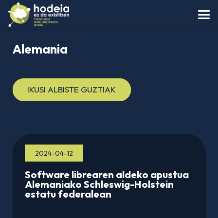
Alemania
IKUSI ALBISTE GUZTIAK
2024-04-12
Software librearen aldeko apustua
Alemaniako Schleswig-Holstein
estatu federalean