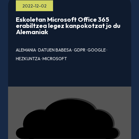
2022-12-02
Eskoletan Microsoft Office 365
erabiltzea legez kanpokotzat jo du
Alemaniak
ALEMANIA
·
DATUEN BABESA
·
GDPR
·
GOOGLE
·
HEZKUNTZA
·
MICROSOFT