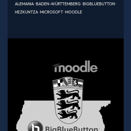
ALEMANIA
·
BADEN-WÜRTTEMBERG
·
BIGBLUEBUTTON
·
HEZKUNTZA
·
MICROSOFT
·
MOODLE