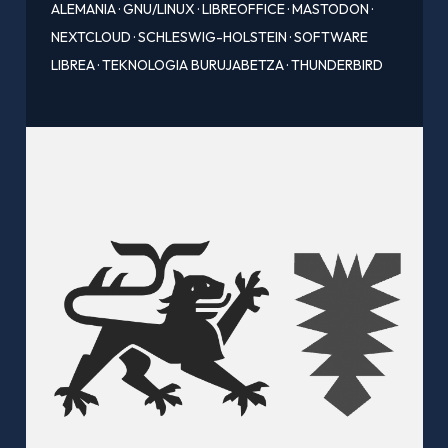
ALEMANIA
·
GNU/LINUX
·
LIBREOFFICE
·
MASTODON
·
NEXTCLOUD
·
SCHLESWIG-HOLSTEIN
·
SOFTWARE
LIBREA
·
TEKNOLOGIA BURUJABETZA
·
THUNDERBIRD