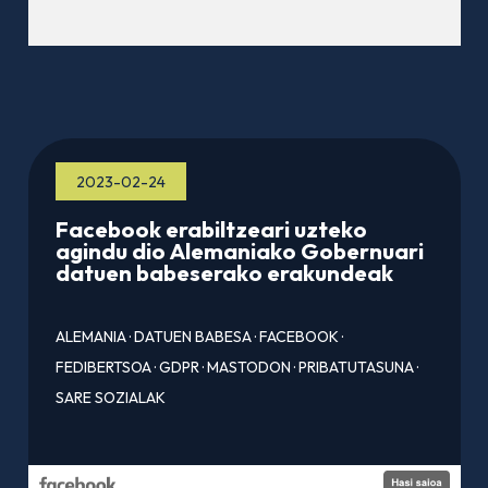
2023-02-24
Facebook erabiltzeari uzteko
agindu dio Alemaniako Gobernuari
datuen babeserako erakundeak
ALEMANIA
·
DATUEN BABESA
·
FACEBOOK
·
FEDIBERTSOA
·
GDPR
·
MASTODON
·
PRIBATUTASUNA
·
SARE SOZIALAK