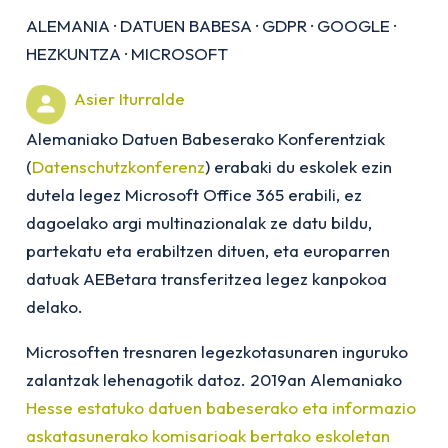
ALEMANIA
·
DATUEN BABESA
·
GDPR
·
GOOGLE
·
HEZKUNTZA
·
MICROSOFT
Asier Iturralde
Alemaniako Datuen Babeserako Konferentziak
(
Datenschutzkonferenz
) erabaki du eskolek ezin
dutela legez Microsoft Office 365 erabili, ez
dagoelako argi multinazionalak ze datu bildu,
partekatu eta erabiltzen dituen, eta europarren
datuak AEBetara transferitzea legez kanpokoa
delako.
Microsoften tresnaren legezkotasunaren inguruko
zalantzak lehenagotik datoz. 2019an Alemaniako
Hesse estatuko datuen babeserako eta informazio
askatasunerako komisarioak bertako eskoletan