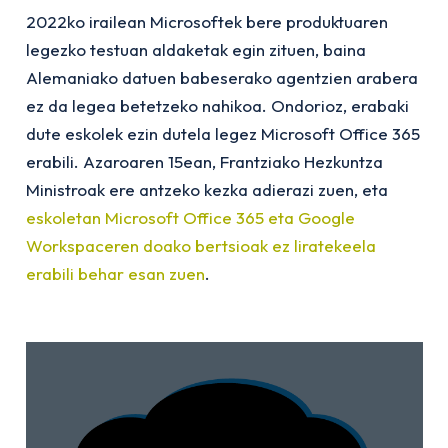
2022ko irailean Microsoftek bere produktuaren
legezko testuan aldaketak egin zituen, baina
Alemaniako datuen babeserako agentzien arabera
ez da legea betetzeko nahikoa. Ondorioz, erabaki
dute eskolek ezin dutela legez Microsoft Office 365
erabili. Azaroaren 15ean, Frantziako Hezkuntza
Ministroak ere antzeko kezka adierazi zuen, eta
eskoletan Microsoft Office 365 eta Google
Workspaceren doako bertsioak ez liratekeela
erabili behar esan zuen
.