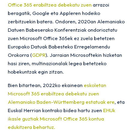
Office 365 erabiltzea debekatu zuen
arrazoi
beragatik, Google eta Appleren hodeiko
zerbitzuekin batera. Ondoren, 2020an Alemaniako
Datuen Babeserako Konferentziak ondorioztatu
zuen Microsoft Office 365ek ez zuela betetzen
Europako Datuak Babesteko Erregelamendu
Orokorra (
GDPR
). Jarraian Microsoftekin hizketan
hasi ziren, multinazionalak legea betetzeko
hobekuntzak egin zitzan.
Bien bitartean, 2022ko ekainean
eskoletan
Microsoft 365 erabiltzea debekatu zuen
Alemaniako Baden-Württemberg estatuak ere
, eta
Euskal Herrian kontrako bidea hartu zuen
EHUk
ikasle guztiak Microsoft Office 365 kontua
edukitzera behartuz.