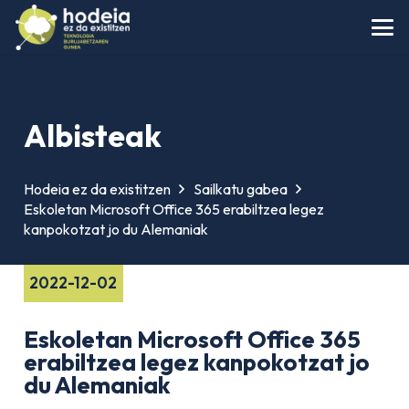
Albisteak
Hodeia ez da existitzen
Sailkatu gabea
Eskoletan Microsoft Office 365 erabiltzea legez
kanpokotzat jo du Alemaniak
2022-12-02
Eskoletan Microsoft Office 365
erabiltzea legez kanpokotzat jo
du Alemaniak