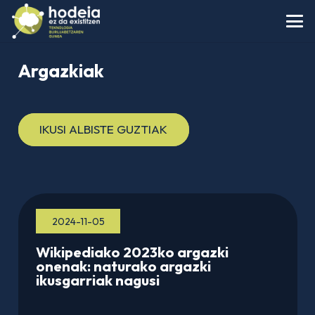
Argazkiak
IKUSI ALBISTE GUZTIAK
2024-11-05
Wikipediako 2023ko argazki
onenak: naturako argazki
ikusgarriak nagusi