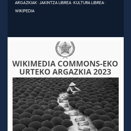
ARGAZKIAK
·
JAKINTZA LIBREA
·
KULTURA LIBREA
·
WIKIPEDIA