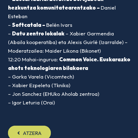
hezkuntza komunitatearentzako –
Daniel
Esteban
–
Softcatala –
Belén Ivars
–
Datu zentro lokalak
– Xabier Garmendia
(Abaila kooperatiba) eta Alexis Guirlé (Izarralde) –
Moderatzailea: Maider Likona (Bikonet)
12:20 Mahai-ingurua:
Common Voice. Euskarazko
ahots teknologiaren bilakaera
– Gorka Varela (Vicomtech)
– Xabier Ezpeleta (Tknika)
– Jon Sanchez (EHUko Aholab zentroa)
– Igor Leturia (Orai)
ATZERA