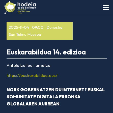
2025-11-04
09:00
Donostia
San Telmo Museoa
Euskarabildua 14. edizioa
Antolatzailea:
Iametza
https://euskarabildua.eus/
NORK GOBERNATZEN DU INTERNET? EUSKAL
KOMUNITATE DIGITALA ERRONKA
GLOBALAREN AURREAN