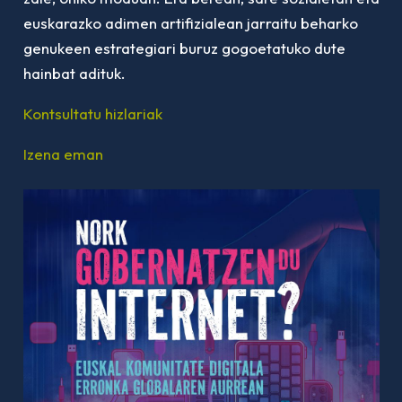
euskarazko adimen artifizialean jarraitu beharko
genukeen estrategiari buruz gogoetatuko dute
hainbat adituk.
Kontsultatu hizlariak
Izena eman