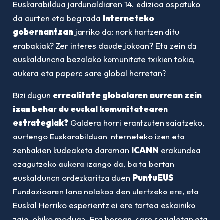
Euskarabildua jardunaldiaren 14. edizioa ospatuko
da aurten eta begirada
Interneteko
gobernantzan
jarriko da: nork hartzen ditu
erabakiak? Zer interes daude jokoan? Eta zein da
euskaldunona bezalako komunitate txikien tokia,
aukera eta papera sare global horretan?
Bizi dugun
e
rrealitate globalaren aurrean zein
izan behar du euskal komunitatearen
estrategiak?
Galdera horri erantzuten saiatzeko,
aurtengo Euskarabilduan Interneteko izen eta
zenbakien kudeaketa daraman
ICANN
erakundea
ezagutzeko aukera izango da, baita bertan
euskaldunon ordezkaritza duen
PuntuEUS
Fundazioaren lana nolakoa den ulertzeko ere, eta
Euskal Herriko esperientziei ere tartea eskainiko
zaie, ohiko moduan. Era berean, sare sozialetan eta