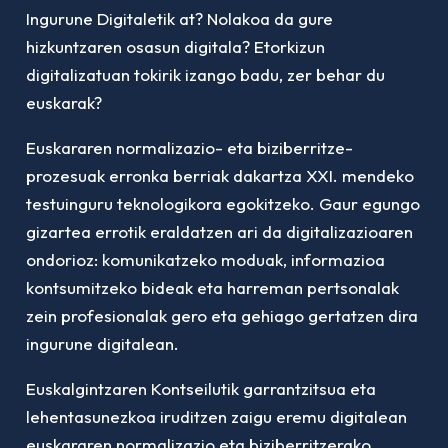
Ingurune Digitaletik at? Nolakoa da gure
hizkuntzaren osasun digitala? Etorkizun
digitalizatuan tokirik izango badu, zer behar du
euskarak?
Euskararen normalizazio- eta biziberritze-
prozesuak erronka berriak dakartza XXI. mendeko
testuinguru teknologikora egokitzeko. Gaur egungo
gizartea errotik eraldatzen ari da digitalizazioaren
ondorioz: komunikatzeko moduak, informazioa
kontsumitzeko bideak eta harreman pertsonalak
zein profesionalak gero eta gehiago gertatzen dira
ingurune digitalean.
Euskalgintzaren Kontseilutik garrantzitsua eta
lehentasunezkoa iruditzen zaigu eremu digitalean
euskararen normalizazio eta biziberritzerako