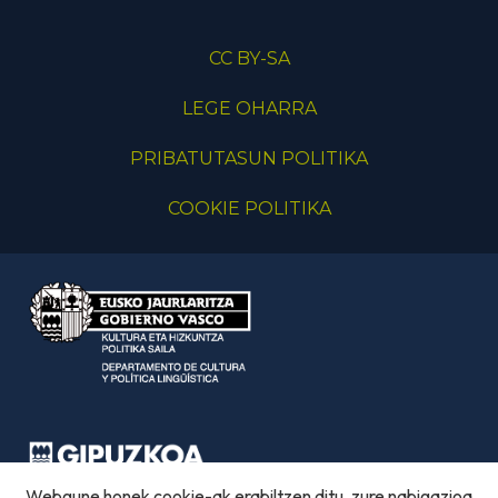
CC BY-SA
LEGE OHARRA
PRIBATUTASUN POLITIKA
COOKIE POLITIKA
Webgune honek cookie-ak erabiltzen ditu, zure nabigazioa