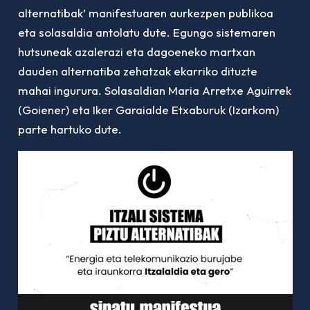
alternatibak’ manifestuaren aurkezpen publikoa
eta solasaldia antolatu dute. Egungo sistemaren
hutsuneak azalerazi eta dagoeneko martxan
dauden alternatiba zehatzak ekarriko dituzte
mahai ingurura. Solasaldian Maria Arretxe Aguirrek
(Goiener) eta Iker Garaialde Etxaburuk (Izarkom)
parte hartuko dute.