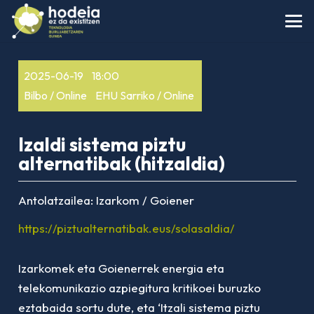
2025-06-19
18:00
Bilbo / Online
EHU Sarriko / Online
Izaldi sistema piztu
alternatibak (hitzaldia)
Antolatzailea:
Izarkom / Goiener
https://piztualternatibak.eus/solasaldia/
Izarkomek eta Goienerrek energia eta
telekomunikazio azpiegitura kritikoei buruzko
eztabaida sortu dute, eta ‘Itzali sistema piztu