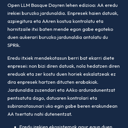
Open LLM Basque Dayren lehen edizioa: AA eredu
irekiei buruzko jardunaldia. Enpresek haien datuak,
azpiegitura eta AAren kostua kontrolatu eta
hornitzaile itxi baten mende egon gabe egoteko
duen aukerari buruzko jardunaldia antolatu du
SPRIk.
Eredu itxiek mendekotasun berri bat ekarri diete
enpresei: non bizi diren datuak, nola hedatzen diren
ereduak eta zer kostu duen horiek eskalatzeak ez
dira enpresek hartzen dituzten erabakiak.
Jardunaldia zuzendari eta AAko arduradunentzat
pentsatuta dago, datuaren kontrolari eta
subiranotasunari uko egin gabe beren erakundean
AA txertatu nahi dutenentzat.
Eredu irekien ekosistemak gaur egun duen