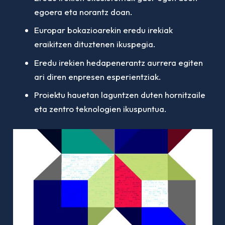
egoera eta norantz doan.
Europar bokazioarekin eredu irekiak
eraikitzen dituztenen ikuspegia.
Eredu irekien hedapenerantz aurrera egiten
ari diren enpresen esperientziak.
Proiektu hauetan laguntzen duten hornitzaile
eta zentro teknologien ikuspuntua.