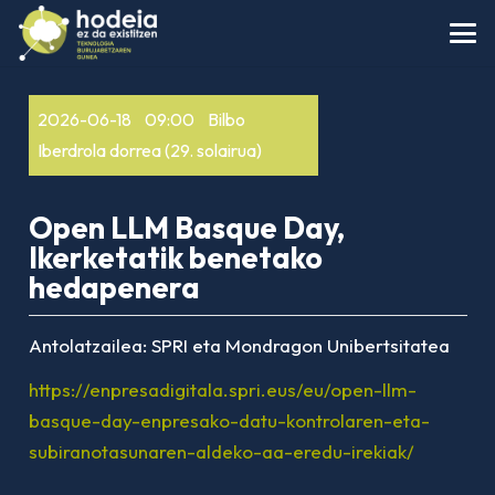
2026-06-18
09:00
Bilbo
Iberdrola dorrea (29. solairua)
Open LLM Basque Day,
Ikerketatik benetako
hedapenera
Antolatzailea:
SPRI eta Mondragon Unibertsitatea
https://enpresadigitala.spri.eus/eu/open-llm-
basque-day-enpresako-datu-kontrolaren-eta-
subiranotasunaren-aldeko-aa-eredu-irekiak/