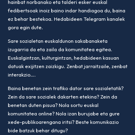
hainbat norbanako eta talderi esker euskal
fedibertsoak inoiz baino indar handiagoa du, baina
ez behar bestekoa. Hedabideen Telegram kanalek
gora egin dute.
Sare sozialetan euskaldunon sakabanaketa
izugarria da eta zaila da komunitatea egitea.
Euskalgintzan, kulturgintzan, hedabideen kasuan
datuak exijitzen zaizkigu. Zenbat jarraitzaile, zenbat
interakzio….
Baina benetan zein trafiko dator sare sozialetatik?
Zein da sare sozialek dakarten etekina? Zein da
benetan duten pisua? Nola sortu euskal
komunitatea online? Nola izan burujabe eta gure
xede-publikoarengana iritsi? Beste komunikazio
bide batzuk behar ditugu?