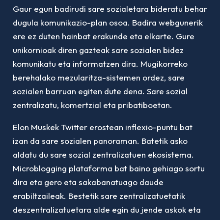
Gaur egun badirudi sare sozialetara bideratu behar
dugula komunikazio-plan osoa. Badira webgunerik
ere ez duten hainbat erakunde eta elkarte. Gure
unikornioak diren gazteak sare sozialen bidez
komunikatu eta informatzen dira. Mugikorreko
berehalako mezularitza-sistemen ordez, sare
sozialen barruan egiten dute dena. Sare sozial
zentralizatu, komertzial eta pribatiboetan.
Elon Muskek Twitter erostean inflexio-puntu bat
izan da sare sozialen panoraman. Batetik asko
aldatu du sare sozial zentralizatuen ekosistema.
Microblogging plataforma bat baino gehiago sortu
dira eta gero eta sakabanatuago daude
erabiltzaileak. Bestetik sare zentralizatuetatik
deszentralizatuetara alde egin du jende askok eta