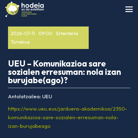
2026-07-11
09:00
Errenteria
Torrekua
UEU – Komunikazioa sare
sozialen erresuman: nola izan
burujabe(ago)?
Antolatzailea:
UEU
https://www.ueu.eus/jarduera-akademikoa/2350-
komunikazioa-sare-sozialen-erresuman-nola-
izan-burujabeago