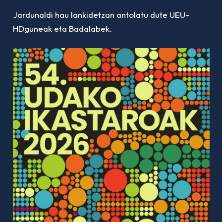
Jardunaldi hau lankidetzan antolatu dute UEU-
HDguneak eta Badalabek.