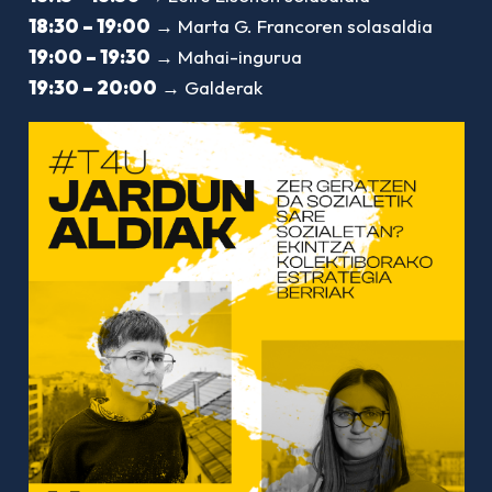
18:30 – 19:00
→ Marta G. Francoren solasaldia
19:00 – 19:30
→ Mahai-ingurua
19:30 – 20:00
→ Galderak