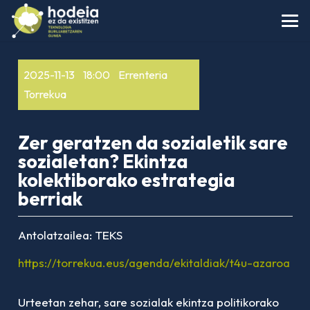
2025-11-13
18:00
Errenteria
Torrekua
Zer geratzen da sozialetik sare
sozialetan? Ekintza
kolektiborako estrategia
berriak
Antolatzailea:
TEKS
https://torrekua.eus/agenda/ekitaldiak/t4u-azaroa
Urteetan zehar, sare sozialak ekintza politikorako