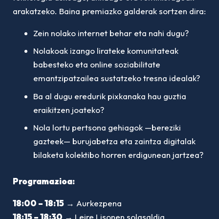
arakatzeko. Baina premiazko galderak sortzen dira:
Zein nolako internet behar eta nahi dugu?
Nolakoak izango lirateke komunitateak
babesteko eta online soziabilitate
emantzipatzailea sustatzeko tresna idealak?
Ba al dugu eredurik pixkanaka hau guztia
eraikitzen joateko?
Nola lortu pertsona gehiagok —bereziki
gazteek— burujabetza eta zaintza digitalak
bilaketa kolektibo horren erdigunean jartzea?
Programazioa:
18:00 – 18:15
→ Aurkezpena
18:15 – 18:30
→ Leire Lisonen solasaldia