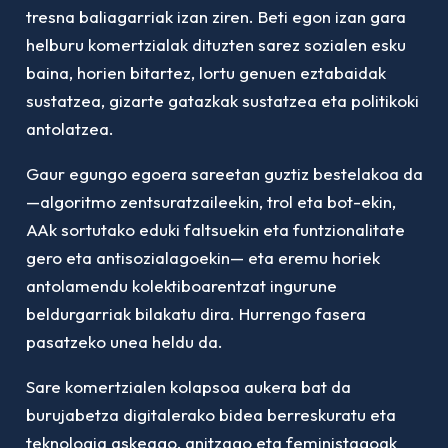
tresna baliagarriak izan ziren. Beti egon izan gara
helburu komertzialak dituzten sarez sozialen esku
baina, horien bitartez, lortu genuen eztabaidak
sustatzea, gizarte gatazkak sustatzea eta politikoki
antolatzea.
Gaur egungo egoera sareetan guztiz bestelakoa da
—algoritmo zentsuratzaileekin, trol eta bot-ekin,
AAk sortutako eduki faltsuekin eta funtzionalitate
gero eta antisozialagoekin— eta eremu horiek
antolamendu kolektiboarentzat ingurune
beldurgarriak bilakatu dira. Hurrengo fasera
pasatzeko unea heldu da.
Sare komertzialen kolapsoa aukera bat da
burujabetza digitalerako bidea berreskuratu eta
teknologia askeago, anitzago eta feministagoak