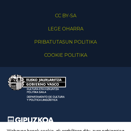
CC BY-SA
LEGE OHARRA
PRIBATUTASUN POLITIKA
COOKIE POLITIKA
Webgune honek cookie-ak erabiltzen ditu, zure nabigazioa