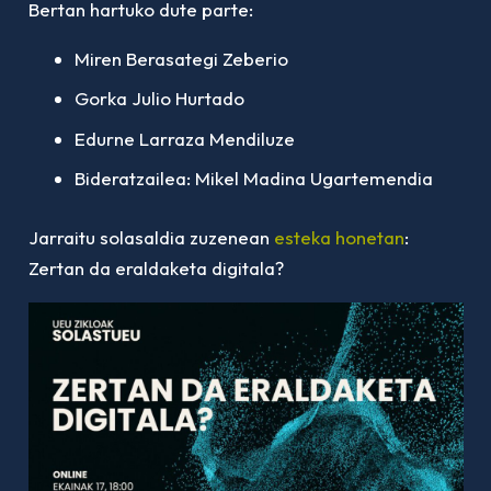
Bertan hartuko dute parte:
Miren Berasategi Zeberio
Gorka Julio Hurtado
Edurne Larraza Mendiluze
Bideratzailea: Mikel Madina Ugartemendia
Jarraitu solasaldia zuzenean
esteka honetan
:
Zertan da eraldaketa digitala?