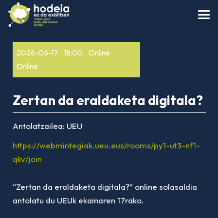
2026-06-17
18:00
Online
Online
Zertan da eraldaketa digitala?
Antolatzailea:
UEU
https://webmintegiak.ueu.eus/rooms/py1-ut3-nf1-
qkv/join
“Zertan da eraldaketa digitala?” online solasaldia
antolatu du UEUk ekainaren 17rako.