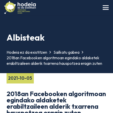
Albisteak
Hodeia ez da existitzen
Sailkatu gabea
2018an Facebooken algoritmoan egindako aldaketek
erabiltzaileen alderik txarrena hauspotzea eragin zuten
2021-10-05
2018an Facebooken algoritmoan
egindako aldaketek
erabiltzaileen alderik txarrena
hauspotzea eragin zuten