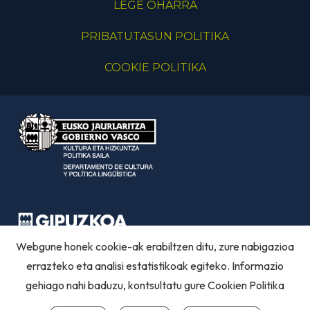
LEGE OHARRA
PRIBATUTASUN POLITIKA
COOKIE POLITIKA
Webgune honek cookie-ak erabiltzen ditu, zure nabigazioa
errazteko eta analisi estatistikoak egiteko. Informazio
gehiago nahi baduzu, kontsultatu gure
Cookien Politika