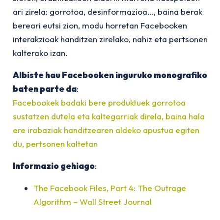
ari zirela: gorrotoa, desinformazioa…, baina berak
bereari eutsi zion, modu horretan Facebooken
interakzioak handitzen zirelako, nahiz eta pertsonen
kalterako izan.
Albiste hau Facebooken inguruko monografiko
baten parte da
:
Facebookek badaki bere produktuek gorrotoa
sustatzen dutela eta kaltegarriak direla, baina hala
ere irabaziak handitzearen aldeko apustua egiten
du, pertsonen kaltetan
Informazio gehiago
:
The Facebook Files, Part 4: The Outrage
Algorithm – Wall Street Journal