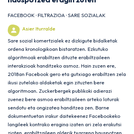
FACEBOOK
·
FILTRAZIOA
·
SARE SOZIALAK
Asier Iturralde
Sare sozial komertzialek ez dizkigute bidalketak
ordena kronologikoan bistaratzen. Ezkutuko
algoritmoak erabiltzen dituzte erabiltzaileen
interakzioak handitzeko asmoz. Hain zuzen ere,
2018an Facebook gero eta gutxiago erabiltzen zela
ikusi zutelako aldaketak egin zituzten bere
algoritmoan. Zuckerbergek publikoki adierazi
zuenez bere asmoa erabiltzaileen arteko loturak
sendotu eta ongizatea handitzea zen. Barne
dokumentuetan irakur daitekeenez Facebookeko
langileek kontrako eragina izaten ari zela erakutsi
zioten, erabiltzaileen alderik txarrena hauspotzen