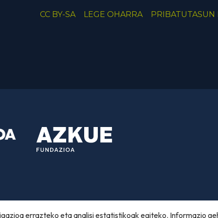
CC BY-SA
LEGE OHARRA
PRIBATUTASUN 
gazioa errazteko eta analisi estatistikoak egiteko. Informazio ge