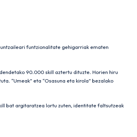
untzaileari funtzionalitate gehigarriak ematen
n dendetako 90.000
skill
aztertu dituzte. Horien hiru
ituta. “Umeak” eta “Osasuna eta kirola” bezalako
ill
bat argitaratzea lortu zuten, identitate faltsutzeak