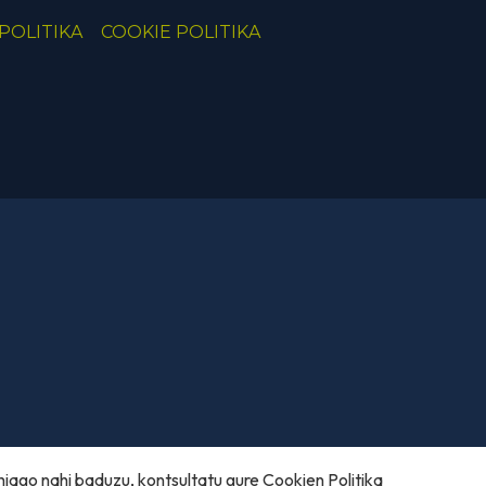
POLITIKA
COOKIE POLITIKA
hiago nahi baduzu, kontsultatu gure
Cookien Politika