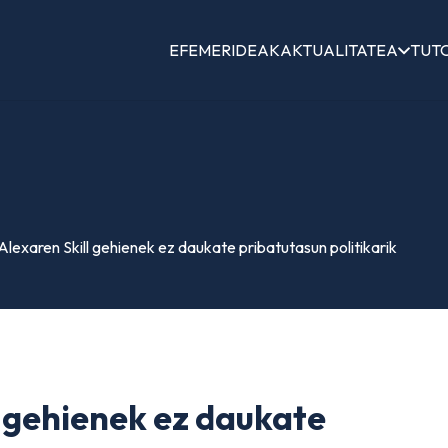
EFEMERIDEAK
AKTUALITATEA
TUT
exaren Skill gehienek ez daukate pribatutasun politikarik
 gehienek ez daukate