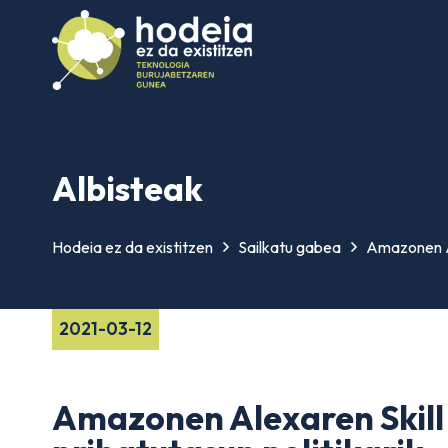
Albisteak
Hodeia ez da existitzen
Sailkatu gabea
Amazonen Al
2021-03-12
Amazonen Alexaren Skill