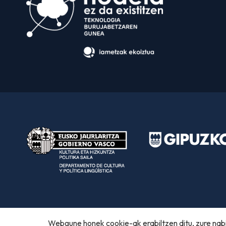
Webgune honek cookie-ak erabiltzen ditu, zure nabi