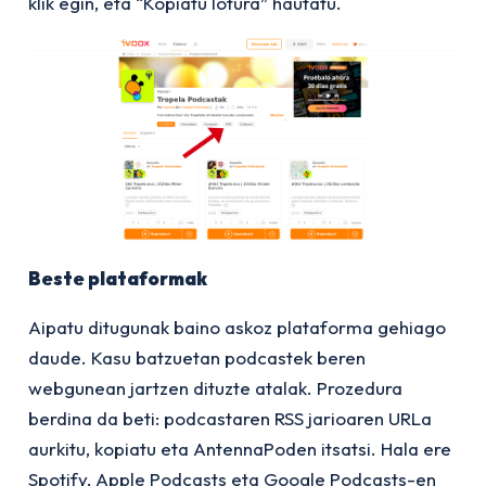
klik egin, eta “Kopiatu lotura” hautatu.
Beste plataformak
Aipatu ditugunak baino askoz plataforma gehiago
daude. Kasu batzuetan podcastek beren
webgunean jartzen dituzte atalak. Prozedura
berdina da beti: podcastaren RSS jarioaren URLa
aurkitu, kopiatu eta AntennaPoden itsatsi. Hala ere
Spotify, Apple Podcasts eta Google Podcasts-en