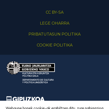
CC BY-SA
LEGE OHARRA
PRIBATUTASUN POLITIKA
COOKIE POLITIKA
Webgune honek cookie-ak erabiltzen ditu, zure nabigazioa