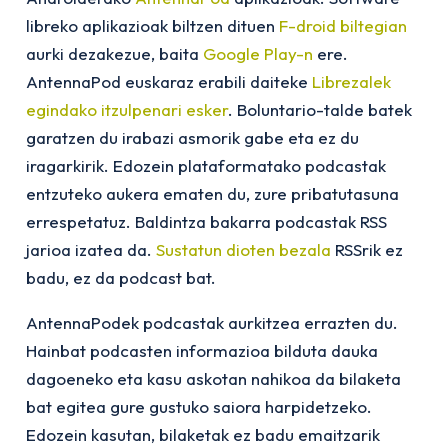
libreko aplikazioak biltzen dituen
F-droid biltegian
aurki dezakezue, baita
Google Play-n
ere.
AntennaPod euskaraz erabili daiteke
Librezalek
egindako itzulpenari esker
. Boluntario-talde batek
garatzen du irabazi asmorik gabe eta ez du
iragarkirik. Edozein plataformatako podcastak
entzuteko aukera ematen du, zure pribatutasuna
errespetatuz. Baldintza bakarra podcastak RSS
jarioa izatea da.
Sustatun dioten bezala
RSSrik ez
badu, ez da podcast bat.
AntennaPodek podcastak aurkitzea errazten du.
Hainbat podcasten informazioa bilduta dauka
dagoeneko eta kasu askotan nahikoa da bilaketa
bat egitea gure gustuko saiora harpidetzeko.
Edozein kasutan, bilaketak ez badu emaitzarik