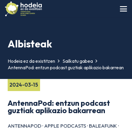
Albisteak
Hodeia ez da existitzen
Sailkatu gabea
AntennaPod: entzun podcast guztiak aplikazio bakarrean
2024-03-15
AntennaPod: entzun podcast
guztiak aplikazio bakarrean
ANTENNAPOD
·
APPLE PODCASTS
·
BALEAFUNK
·