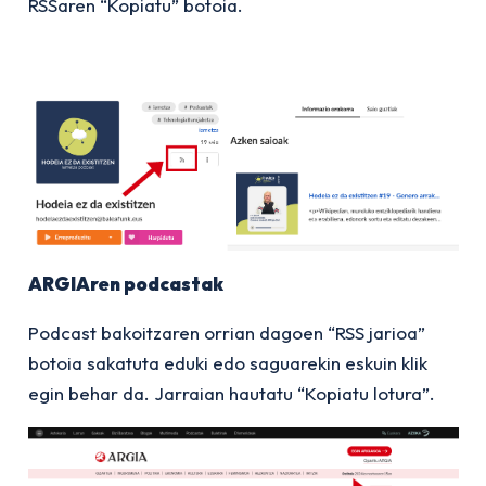
RSSaren “Kopiatu” botoia.
ARGIAren podcastak
Podcast bakoitzaren orrian dagoen “RSS jarioa”
botoia sakatuta eduki edo saguarekin eskuin klik
egin behar da. Jarraian hautatu “Kopiatu lotura”.