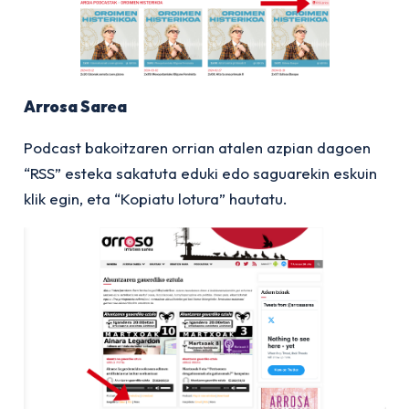
Arrosa Sarea
Podcast bakoitzaren orrian atalen azpian dagoen
“RSS” esteka sakatuta eduki edo saguarekin eskuin
klik egin, eta “Kopiatu lotura” hautatu.