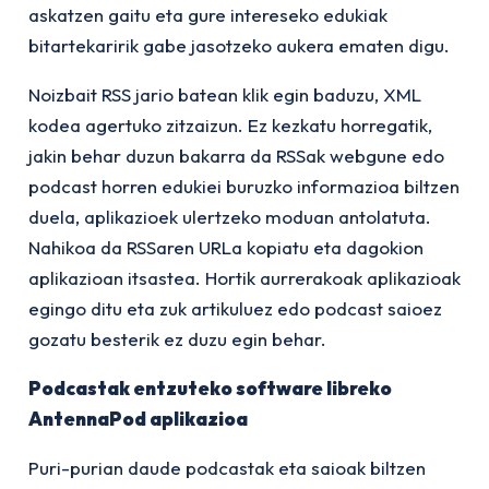
askatzen gaitu eta gure intereseko edukiak
bitartekaririk gabe jasotzeko aukera ematen digu.
Noizbait RSS jario batean klik egin baduzu, XML
kodea agertuko zitzaizun. Ez kezkatu horregatik,
jakin behar duzun bakarra da RSSak webgune edo
podcast horren edukiei buruzko informazioa biltzen
duela, aplikazioek ulertzeko moduan antolatuta.
Nahikoa da RSSaren URLa kopiatu eta dagokion
aplikazioan itsastea. Hortik aurrerakoak aplikazioak
egingo ditu eta zuk artikuluez edo podcast saioez
gozatu besterik ez duzu egin behar.
Podcastak entzuteko software libreko
AntennaPod aplikazioa
Puri-purian daude podcastak eta saioak biltzen