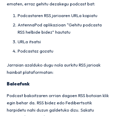
ematen, erraz gehitu dezakegu podcast bat:
Podcastaren RSS jarioaren URLa kopiatu
AntennaPod aplikazioan “Gehitu podcasta
RSS helbide bidez” hautatu
URLa itsatsi
Podcastaz gozatu
Jarraian azalduko dugu nola aurkitu RSS jarioak
hainbat plataformatan:
Baleafunk
Podcast bakoitzaren orrian dagoen RSS botoian klik
egin behar da. RSS bidez edo Fedibertsotik
harpidetu nahi duzun galdetuko dizu. Sakatu