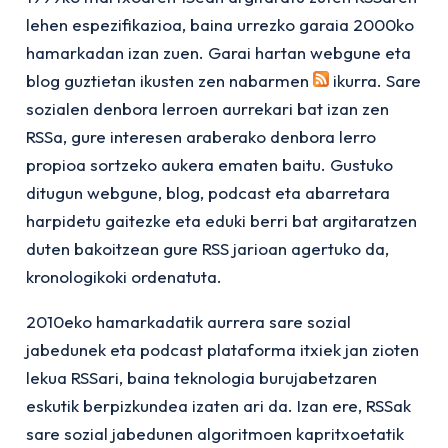
lehen espezifikazioa, baina urrezko garaia 2000ko
hamarkadan izan zuen. Garai hartan webgune eta
blog guztietan ikusten zen nabarmen
ikurra. Sare
sozialen denbora lerroen aurrekari bat izan zen
RSSa, gure interesen araberako denbora lerro
propioa sortzeko aukera ematen baitu. Gustuko
ditugun webgune, blog, podcast eta abarretara
harpidetu gaitezke eta eduki berri bat argitaratzen
duten bakoitzean gure RSS jarioan agertuko da,
kronologikoki ordenatuta.
2010eko hamarkadatik aurrera sare sozial
jabedunek eta podcast plataforma itxiek jan zioten
lekua RSSari, baina teknologia burujabetzaren
eskutik berpizkundea izaten ari da. Izan ere, RSSak
sare sozial jabedunen algoritmoen kapritxoetatik