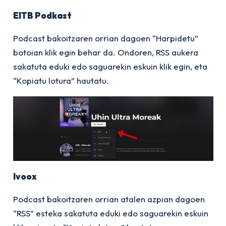
EITB Podkast
Podcast bakoitzaren orrian dagoen “Harpidetu”
botoian klik egin behar da. Ondoren, RSS aukera
sakatuta eduki edo saguarekin eskuin klik egin, eta
“Kopiatu lotura” hautatu.
Ivoox
Podcast bakoitzaren orrian atalen azpian dagoen
“RSS” esteka sakatuta eduki edo saguarekin eskuin