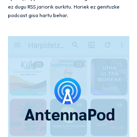
ez dugu RSS jariorik aurkitu. Horiek ez genituzke
podcast gisa hartu behar.