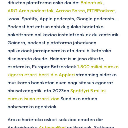
dituzten plataforma asko daude:
Baleafunk
,
ARGIAren podcastak
,
Arrosa Sarea
,
EITBPodkast
,
Ivoox, Spotify, Apple podcasts, Google podcasts…
Podcast bat entzun nahi dugulako horietako
bakoitzaren aplikazioa instalatzeak ez du zentzurik.
Gainera, podcast plataforma jabedunen
aplikazioak jarraipenerako eta datu bilketarako
diseinatuta daude. Hainbat isun jaso dituzte,
esaterako, Europar Batzordeak
1.800 milioi euroko
zigorra ezarri berri dio Appleri
streaming bidezko
musikaren banaketan duen nagusitasun egoeraz
abusatzeagatik, eta 2023an
Spotifyri 5 milioi
euroko isuna ezarri zion
Suediako datuen
babeserako agentziak.
Arazo horietako askori soluzioa ematen die
Androiderako
AntennaPod
aplikazioak. Software