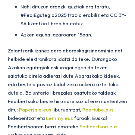
Nahi dituzun argazki guztiak argitaratu,
#FediEgutegia2025 traola erabiliz eta CC BY-
SA lizentzia librea hautatuz.
Azken eguna: azaroaren 15ean.
Zalantzarik izanez gero abaraska@sindominio.net
helbide elektronikora idatzi daiteke. Durangoko
Azokan egutegiak eskuragai egon daitezen
saiatuko direla adierazi dute Abaraskako kideek,
edo bestela postaz bidaltzeko aukera aztertuko
dutela. Boluntario librezalez osatutako taldeak
Fedibertsoko beste hiru sare sozial ere mantentzen
ditu:
Paperjale.eus
liburuentzat,
Peertube.eus
bideoentzat eta
Lemmy.eus
foroak. Euskal
Fedibertsoaren berri emateko
Fedibertsoa.eus
webgunea ere sortu dute.