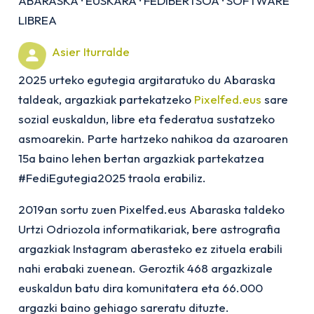
ABARASKA
·
EUSKARA
·
FEDIBERTSOA
·
SOFTWARE
LIBREA
Asier Iturralde
2025 urteko egutegia argitaratuko du Abaraska
taldeak, argazkiak partekatzeko
Pixelfed.eus
sare
sozial euskaldun, libre eta federatua sustatzeko
asmoarekin. Parte hartzeko nahikoa da azaroaren
15a baino lehen bertan argazkiak partekatzea
#FediEgutegia2025 traola erabiliz.
2019an sortu zuen Pixelfed.eus Abaraska taldeko
Urtzi Odriozola informatikariak, bere astrografia
argazkiak Instagram aberasteko ez zituela erabili
nahi erabaki zuenean. Geroztik 468 argazkizale
euskaldun batu dira komunitatera eta 66.000
argazki baino gehiago sareratu dituzte.