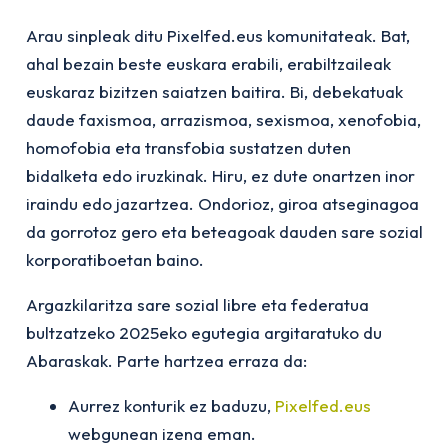
Arau sinpleak ditu Pixelfed.eus komunitateak. Bat,
ahal bezain beste euskara erabili, erabiltzaileak
euskaraz bizitzen saiatzen baitira. Bi, debekatuak
daude faxismoa, arrazismoa, sexismoa, xenofobia,
homofobia eta transfobia sustatzen duten
bidalketa edo iruzkinak. Hiru, ez dute onartzen inor
iraindu edo jazartzea. Ondorioz, giroa atseginagoa
da gorrotoz gero eta beteagoak dauden sare sozial
korporatiboetan baino.
Argazkilaritza sare sozial libre eta federatua
bultzatzeko 2025eko egutegia argitaratuko du
Abaraskak. Parte hartzea erraza da:
Aurrez konturik ez baduzu,
Pixelfed.eus
webgunean izena eman.