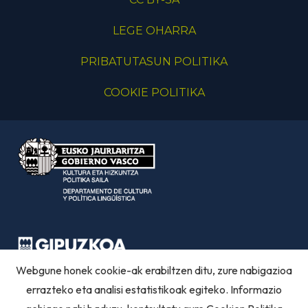
LEGE OHARRA
PRIBATUTASUN POLITIKA
COOKIE POLITIKA
Webgune honek cookie-ak erabiltzen ditu, zure nabigazioa
errazteko eta analisi estatistikoak egiteko. Informazio