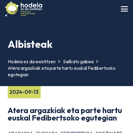
Albisteak
Hodeia ez da existitzen
Sailkatu gabea
Atera argazkiak eta parte hartu euskal Fedibertsoko
egutegian
2024-09-13
Atera argazkiak eta parte hartu
euskal Fedibertsoko egutegian