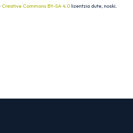
e
Creative Commons BY-SA 4.0
lizentzia dute, noski.