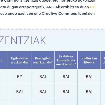
ive Commons lizentzia daude, eta horietako bakoitzak
patu dugun erreportajetik, ARGIAk erabiltzen duen
CC
k oso ondo azaltzen ditu Creative Commons lizentzien