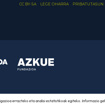
CC BY-SA
LEGE OHARRA
PRIBATUTASUN 
gazioa errazteko eta analisi estatistikoak egiteko. Informazio ge