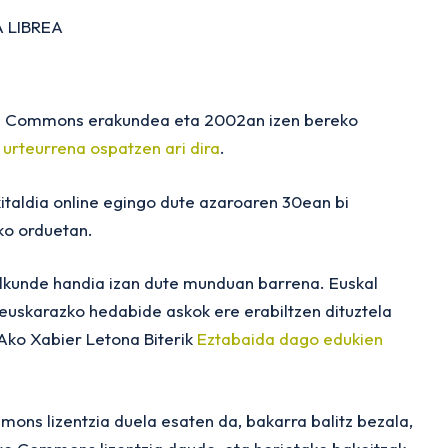
 LIBREA
ve Commons erakundea eta 2002an izen bereko
 urteurrena ospatzen ari dira
.
italdia online egingo dute azaroaren 30ean bi
iko orduetan.
lkunde handia izan dute munduan barrena. Euskal
 euskarazko hedabide askok ere erabiltzen dituztela
IAko Xabier Letona Biterik
Eztabaida dago edukien
ons lizentzia duela esaten da, bakarra balitz bezala,