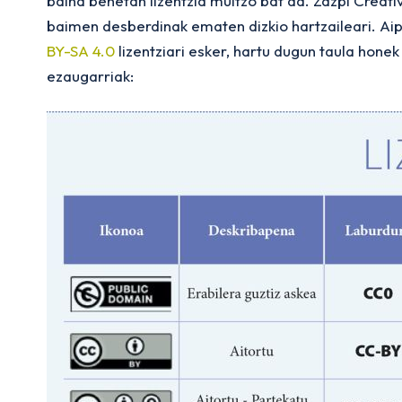
baina benetan lizentzia multzo bat da. Zazpi Creat
baimen desberdinak ematen dizkio hartzaileari. Ai
BY-SA 4.0
lizentziari esker, hartu dugun taula hone
ezaugarriak: