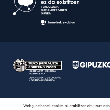
Webgune honek cookie-ak erabiltzen ditu, zure nabi