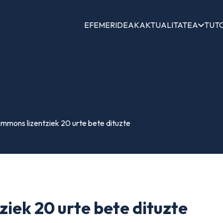
EFEMERIDEAK
AKTUALITATEA
TUT
mmons lizentziek 20 urte bete dituzte
iek 20 urte bete dituzte