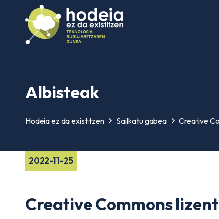
Albisteak
Hodeia ez da existitzen
Sailkatu gabea
Creative Co
2022-11-25
Creative Commons lizentz