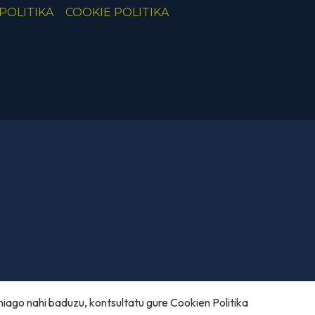
POLITIKA
COOKIE POLITIKA
hiago nahi baduzu, kontsultatu gure
Cookien Politika