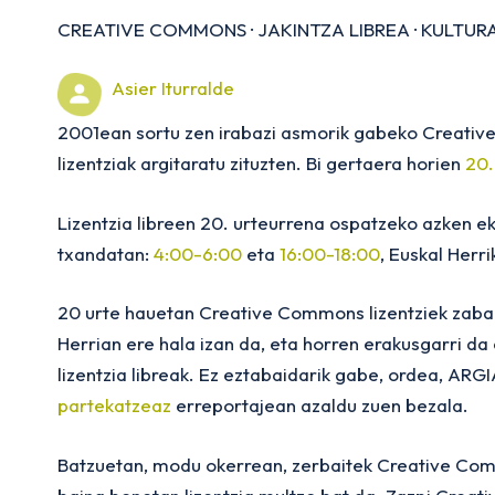
CREATIVE COMMONS
·
JAKINTZA LIBREA
·
KULTURA
Asier Iturralde
2001ean sortu zen irabazi asmorik gabeko Creati
lizentziak argitaratu zituzten. Bi gertaera horien
20.
Lizentzia libreen 20. urteurrena ospatzeko azken ek
txandatan:
4:00-6:00
eta
16:00-18:00
, Euskal Herr
20 urte hauetan Creative Commons lizentziek zaba
Herrian ere hala izan da, eta horren erakusgarri da
lizentzia libreak. Ez eztabaidarik gabe, ordea, ARG
partekatzeaz
erreportajean azaldu zuen bezala.
Batzuetan, modu okerrean, zerbaitek Creative Comm