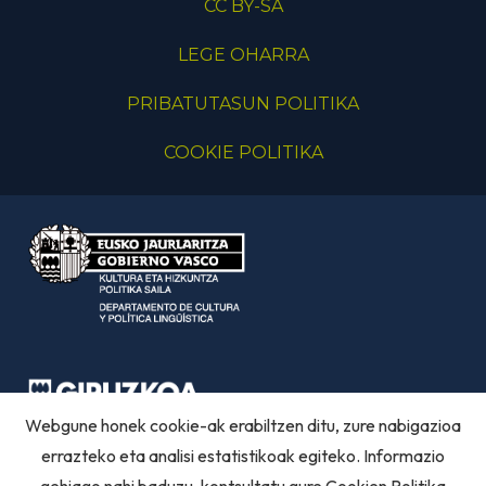
CC BY-SA
LEGE OHARRA
PRIBATUTASUN POLITIKA
COOKIE POLITIKA
Webgune honek cookie-ak erabiltzen ditu, zure nabigazioa
errazteko eta analisi estatistikoak egiteko. Informazio