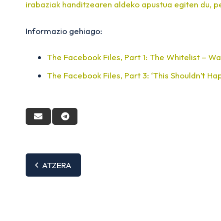
irabaziak handitzearen aldeko apustua egiten du, p
Informazio gehiago:
The Facebook Files, Part 1: The Whitelist – Wa
The Facebook Files, Part 3: ‘This Shouldn’t H
ATZERA