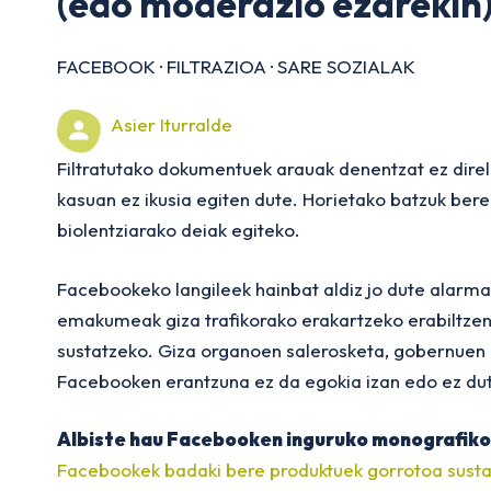
(edo moderazio ezarekin
FACEBOOK
·
FILTRAZIOA
·
SARE SOZIALAK
Asier Iturralde
Filtratutako dokumentuek arauak denentzat ez direla 
kasuan ez ikusia egiten dute. Horietako batzuk bere
biolentziarako deiak egiteko.
Facebookeko langileek hainbat aldiz jo dute alarma 
emakumeak giza trafikorako erakartzeko erabiltzen 
sustatzeko. Giza organoen salerosketa, gobernuen 
Facebooken erantzuna ez da egokia izan edo ez dut
Albiste hau Facebooken inguruko monografiko
Facebookek badaki bere produktuek gorrotoa sustatz