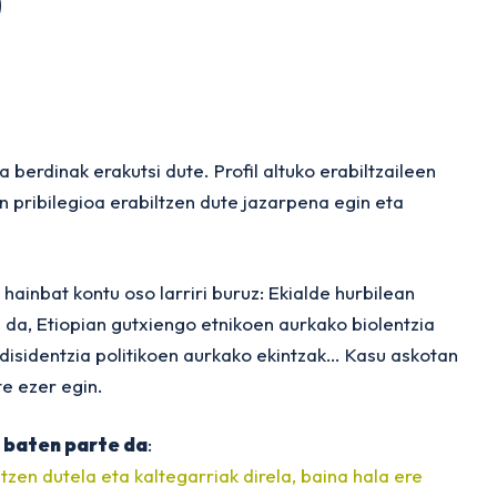
)
berdinak erakutsi dute. Profil altuko erabiltzaileen
n pribilegioa erabiltzen dute jazarpena egin eta
hainbat kontu oso larriri buruz: Ekialde hurbilean
da, Etiopian gutxiengo etnikoen aurkako biolentzia
disidentzia politikoen aurkako ekintzak… Kasu askotan
e ezer egin.
 baten parte da
:
en dutela eta kaltegarriak direla, baina hala ere