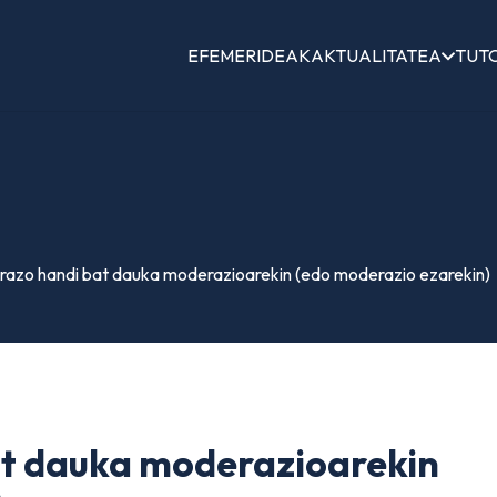
EFEMERIDEAK
AKTUALITATEA
TUT
azo handi bat dauka moderazioarekin (edo moderazio ezarekin)
t dauka moderazioarekin