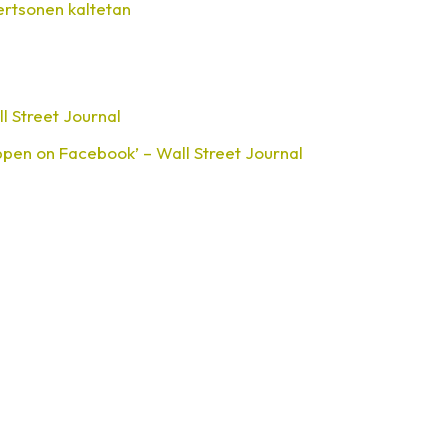
ertsonen kaltetan
ll Street Journal
appen on Facebook’ – Wall Street Journal