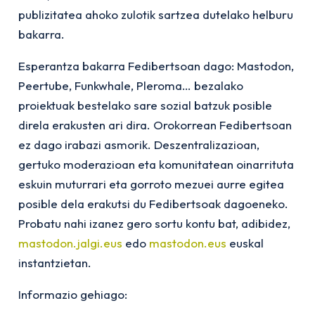
publizitatea ahoko zulotik sartzea dutelako helburu
bakarra.
Esperantza bakarra Fedibertsoan dago: Mastodon,
Peertube, Funkwhale, Pleroma… bezalako
proiektuak bestelako sare sozial batzuk posible
direla erakusten ari dira. Orokorrean Fedibertsoan
ez dago irabazi asmorik. Deszentralizazioan,
gertuko moderazioan eta komunitatean oinarrituta
eskuin muturrari eta gorroto mezuei aurre egitea
posible dela erakutsi du Fedibertsoak dagoeneko.
Probatu nahi izanez gero sortu kontu bat, adibidez,
mastodon.jalgi.eus
edo
mastodon.eus
euskal
instantzietan.
Informazio gehiago: