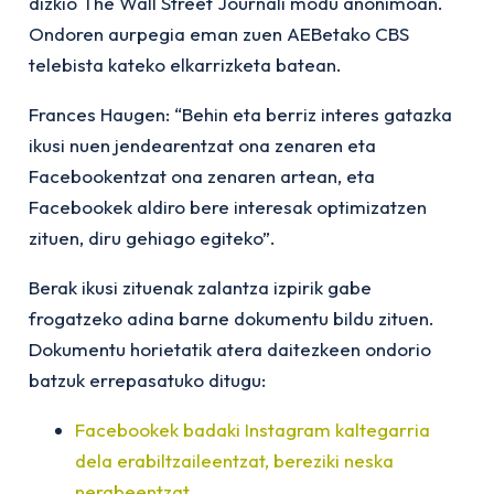
dizkio The Wall Street Journali modu anonimoan.
Ondoren aurpegia eman zuen AEBetako CBS
telebista kateko elkarrizketa batean.
Frances Haugen: “Behin eta berriz interes gatazka
ikusi nuen jendearentzat ona zenaren eta
Facebookentzat ona zenaren artean, eta
Facebookek aldiro bere interesak optimizatzen
zituen, diru gehiago egiteko”.
Berak ikusi zituenak zalantza izpirik gabe
frogatzeko adina barne dokumentu bildu zituen.
Dokumentu horietatik atera daitezkeen ondorio
batzuk errepasatuko ditugu:
Facebookek badaki Instagram kaltegarria
dela erabiltzaileentzat, bereziki neska
nerabeentzat