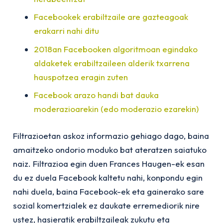
Facebookek erabiltzaile are gazteagoak
erakarri nahi ditu
2018an Facebooken algoritmoan egindako
aldaketek erabiltzaileen alderik txarrena
hauspotzea eragin zuten
Facebook arazo handi bat dauka
moderazioarekin (edo moderazio ezarekin)
Filtrazioetan askoz informazio gehiago dago, baina
amaitzeko ondorio moduko bat ateratzen saiatuko
naiz. Filtrazioa egin duen Frances Haugen-ek esan
du ez duela Facebook kaltetu nahi, konpondu egin
nahi duela, baina Facebook-ek eta gainerako sare
sozial komertzialek ez daukate erremediorik nire
ustez, hasieratik erabiltzaileak zukutu eta