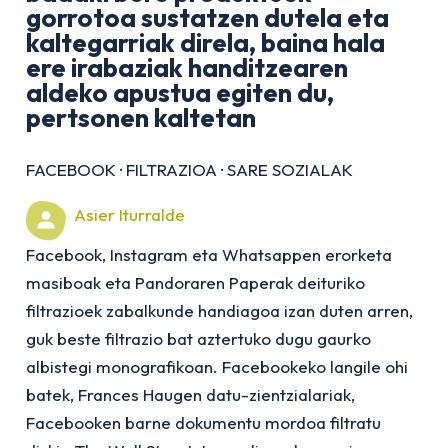
gorrotoa sustatzen dutela eta
kaltegarriak direla, baina hala
ere irabaziak handitzearen
aldeko apustua egiten du,
pertsonen kaltetan
FACEBOOK
·
FILTRAZIOA
·
SARE SOZIALAK
Asier Iturralde
Facebook, Instagram eta Whatsappen erorketa
masiboak eta Pandoraren Paperak deituriko
filtrazioek zabalkunde handiagoa izan duten arren,
guk beste filtrazio bat aztertuko dugu gaurko
albistegi monografikoan. Facebookeko langile ohi
batek, Frances Haugen datu-zientzialariak,
Facebooken barne dokumentu mordoa filtratu