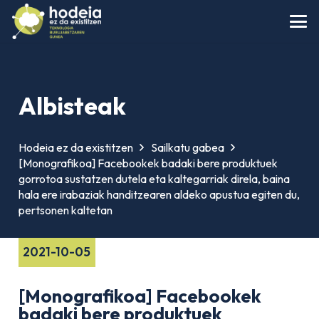
Albisteak
Hodeia ez da existitzen
Sailkatu gabea
[Monografikoa] Facebookek badaki bere produktuek
gorrotoa sustatzen dutela eta kaltegarriak direla, baina
hala ere irabaziak handitzearen aldeko apustua egiten du,
pertsonen kaltetan
2021-10-05
[Monografikoa] Facebookek
badaki bere produktuek