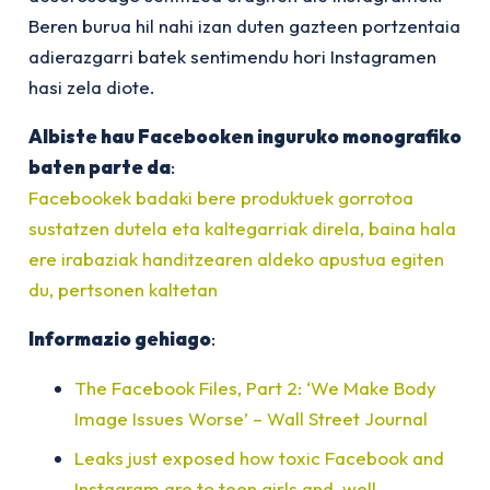
Beren burua hil nahi izan duten gazteen portzentaia
adierazgarri batek sentimendu hori Instagramen
hasi zela diote.
Albiste hau Facebooken inguruko monografiko
baten parte da
:
Facebookek badaki bere produktuek gorrotoa
sustatzen dutela eta kaltegarriak direla, baina hala
ere irabaziak handitzearen aldeko apustua egiten
du, pertsonen kaltetan
Informazio gehiago
:
The Facebook Files, Part 2: ‘We Make Body
Image Issues Worse’ – Wall Street Journal
Leaks just exposed how toxic Facebook and
Instagram are to teen girls and, well,