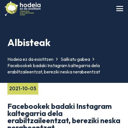
Albisteak
Hodeia ez da existitzen
Sailkatu gabea
Facebookek badaki Instagram kaltegarria dela
erabiltzaileentzat, bereziki neska nerabeentzat
2021-10-05
Facebookek badaki Instagram
kaltegarria dela
erabiltzaileentzat, bereziki neska
nerabeentzat