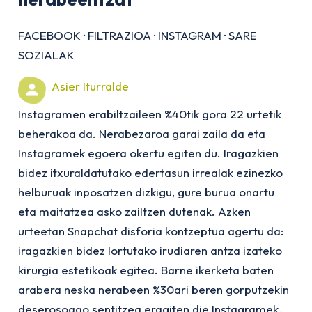
FACEBOOK
·
FILTRAZIOA
·
INSTAGRAM
·
SARE
SOZIALAK
Asier Iturralde
Instagramen erabiltzaileen %40tik gora 22 urtetik
beherakoa da. Nerabezaroa garai zaila da eta
Instagramek egoera okertu egiten du. Iragazkien
bidez itxuraldatutako edertasun irrealak ezinezko
helburuak inposatzen dizkigu, gure burua onartu
eta maitatzea asko zailtzen dutenak. Azken
urteetan Snapchat disforia kontzeptua agertu da:
iragazkien bidez lortutako irudiaren antza izateko
kirurgia estetikoak egitea. Barne ikerketa baten
arabera neska nerabeen %30ari beren gorputzekin
deserosoago sentitzea eragiten die Instagramek.