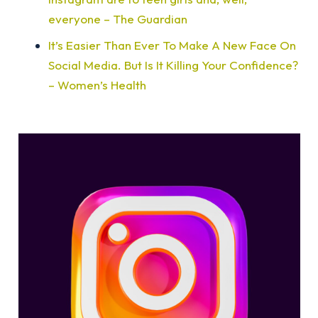
everyone – The Guardian
It’s Easier Than Ever To Make A New Face On
Social Media. But Is It Killing Your Confidence?
– Women’s Health