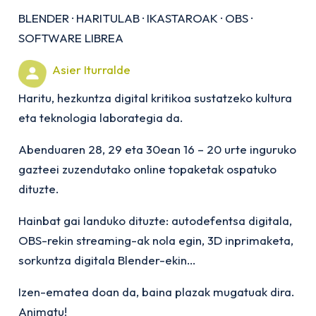
BLENDER
·
HARITULAB
·
IKASTAROAK
·
OBS
·
SOFTWARE LIBREA
Asier Iturralde
Haritu, hezkuntza digital kritikoa sustatzeko kultura
eta teknologia laborategia da.
Abenduaren 28, 29 eta 30ean 16 – 20 urte inguruko
gazteei zuzendutako online topaketak ospatuko
dituzte.
Hainbat gai landuko dituzte: autodefentsa digitala,
OBS-rekin streaming-ak nola egin, 3D inprimaketa,
sorkuntza digitala Blender
-ekin
…
Izen-ematea doan da, baina plazak mugatuak dira.
Animatu!