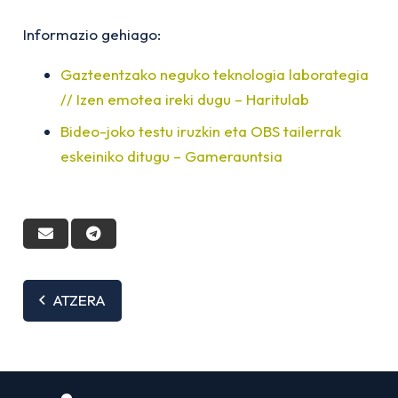
Informazio gehiago:
Gazteentzako neguko teknologia laborategia
// Izen emotea ireki dugu – Haritulab
Bideo-joko testu iruzkin eta OBS tailerrak
eskeiniko ditugu – Gamerauntsia
ATZERA