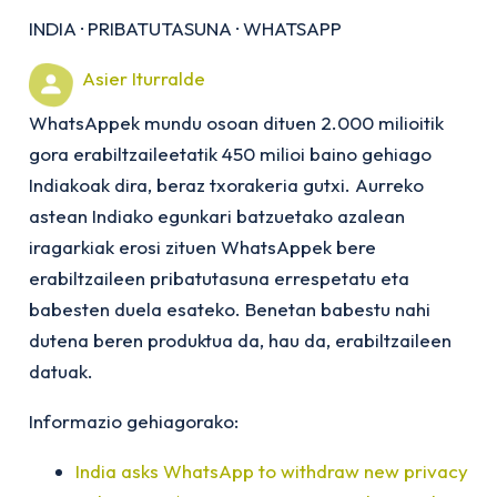
INDIA
·
PRIBATUTASUNA
·
WHATSAPP
Asier Iturralde
WhatsAppek mundu osoan dituen 2.000 milioitik
gora erabiltzaileetatik 450 milioi baino gehiago
Indiakoak dira, beraz txorakeria gutxi. Aurreko
astean Indiako egunkari batzuetako azalean
iragarkiak erosi zituen WhatsAppek bere
erabiltzaileen pribatutasuna errespetatu eta
babesten duela esateko. Benetan babestu nahi
dutena beren produktua da, hau da, erabiltzaileen
datuak.
Informazio gehiagorako:
India asks WhatsApp to withdraw new privacy