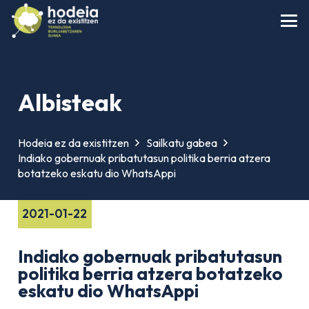
Albisteak
Hodeia ez da existitzen
Sailkatu gabea
Indiako gobernuak pribatutasun politika berria atzera
botatzeko eskatu dio WhatsAppi
2021-01-22
Indiako gobernuak pribatutasun
politika berria atzera botatzeko
eskatu dio WhatsAppi