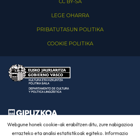
CC BY-SA
LEGE OHARRA
PRIBATUTASUN POLITIKA
COOKIE POLITIKA
Webgune honek cookie-ak erabiltzen ditu, zure nabigazioa
errazteko eta analisi estatistikoak egiteko. Informazio