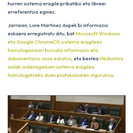
hurren sistema eragile pribatibo eta libreei
erreferentzia eginez.
Jarraian, Lore Martinez Axpek bi informazio
eskaera erregistratu ditu, bat
Microsoft Windows
eta Google ChromeOS sistema eragileen
homologazioari buruzko informazio eta
dokumentazio osoa eskatuz
, eta bestea
Hezkuntza
sailak ordenagailuen sistema eragilea
homologatzeko duen protokoloaren ingurukoa
.