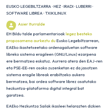
EUSKO LEGEBILTZARRA
·
HEZ
·
IRADI
·
LUBERRI
·
SOFTWARE LIBREA
·
TXIKILINUX
Asier Iturralde
EH Bildu talde parlamentarioak
legez besteko
proposamena aurkeztu du
Eusko Legebiltzarrean,
EAEko ikastetxeetako ordenagailuetan software
libreko sistema eragileen (GNU/Linux) ezarpena
ere bermatzea eskatuz. Aurrera atera den EAJ-ren
eta PSE-EE-ren osoko zuzenketan ez da jasotzen
sistema eragile libreak erabiltzeko aukera
bermatzea, bai ordea software librez osatutako
hezkuntza-plataforma digital integral bat
garatzea.
EAEko Hezkuntza Sailak ikasleei helarazten dizkien