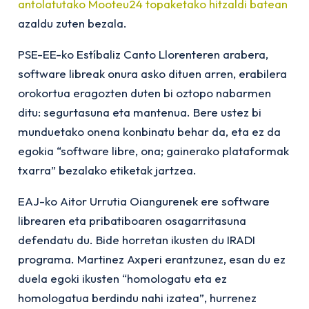
antolatutako Mooteu24 topaketako hitzaldi batean
azaldu zuten bezala.
PSE-EE-ko Estíbaliz Canto Llorenteren arabera,
software libreak onura asko dituen arren, erabilera
orokortua eragozten duten bi oztopo nabarmen
ditu: segurtasuna eta mantenua. Bere ustez bi
munduetako onena konbinatu behar da, eta ez da
egokia “software libre, ona; gainerako plataformak
txarra” bezalako etiketak jartzea.
EAJ-ko Aitor Urrutia Oiangurenek ere software
librearen eta pribatiboaren osagarritasuna
defendatu du. Bide horretan ikusten du IRADI
programa. Martinez Axperi erantzunez, esan du ez
duela egoki ikusten “homologatu eta ez
homologatua berdindu nahi izatea”, hurrenez