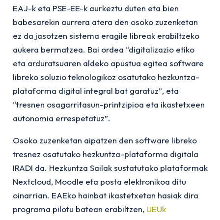
EAJ-k eta PSE-EE-k aurkeztu duten eta bien
babesarekin aurrera atera den osoko zuzenketan
ez da jasotzen sistema eragile libreak erabiltzeko
aukera bermatzea. Bai ordea “digitalizazio etiko
eta arduratsuaren aldeko apustua egitea software
libreko soluzio teknologikoz osatutako hezkuntza-
plataforma digital integral bat garatuz”, eta
“tresnen osagarritasun-printzipioa eta ikastetxeen
autonomia errespetatuz”.
Osoko zuzenketan aipatzen den software libreko
tresnez osatutako hezkuntza-plataforma digitala
IRADI da. Hezkuntza Sailak sustatutako plataformak
Nextcloud, Moodle eta posta elektronikoa ditu
oinarrian. EAEko hainbat ikastetxetan hasiak dira
programa pilotu batean erabiltzen,
UEUk