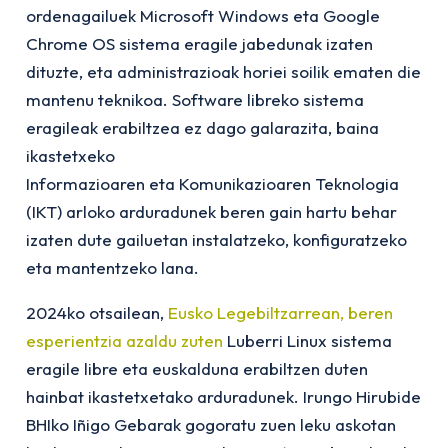
ordenagailuek Microsoft Windows eta Google
Chrome OS sistema eragile jabedunak izaten
dituzte, eta administrazioak horiei soilik ematen die
mantenu teknikoa. Software libreko sistema
eragileak erabiltzea ez dago galarazita, baina
ikastetxeko
Informazioaren eta Komunikazioaren Teknologia
(IKT) arloko arduradunek beren gain hartu behar
izaten dute gailuetan instalatzeko, konfiguratzeko
eta mantentzeko lana.
2024ko otsailean,
Eusko Legebiltzarrean, beren
esperientzia azaldu zuten
Luberri Linux sistema
eragile libre eta euskalduna erabiltzen duten
hainbat ikastetxetako arduradunek. Irungo Hirubide
BHIko Iñigo Gebarak gogoratu zuen leku askotan