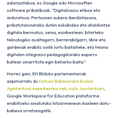
adierazitakoa, ez Google edo Microsoften
software pribatiboak: “Digitalizazio etikoa eta
arduratsua. Pertsonen aukera-berdintasuna,
pribatutasunerako duten eskubidea eta ahalduntze
digitala bermatuz, zeina, ezinbestean, bitarteko
teknologiko auditagarri, berrerabilgarri, libre eta
gardenak erabiliz soilik lortu baitaiteke, eta tresna
digitalen integrazio pedagogikorako esparru
batean oinarrituta egin beharko baita.”
Horrez gain, EH Bilduko parlamentariak
azpimarratu du
Datuen Babeserako Euskal
Agintaritzak espedientea ireki ziola Jaurlaritzari
,
Google Workspace for Education
plataforma
erabiltzeko sinatutako hitzarmenean ikasleen datu-
babesa urratzeagatik.