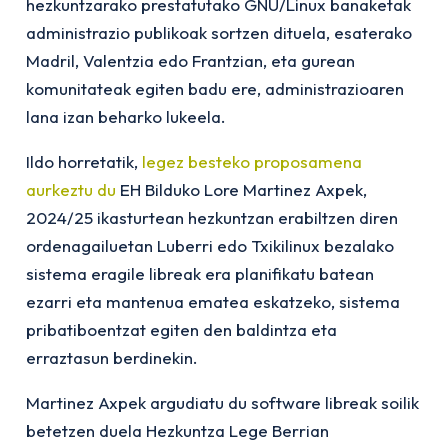
hezkuntzarako prestatutako GNU/Linux banaketak
administrazio publikoak sortzen dituela, esaterako
Madril, Valentzia edo Frantzian, eta gurean
komunitateak egiten badu ere, administrazioaren
lana izan beharko lukeela.
Ildo horretatik,
legez besteko proposamena
aurkeztu du
EH Bilduko Lore Martinez Axpek,
2024/25 ikasturtean hezkuntzan erabiltzen diren
ordenagailuetan Luberri edo Txikilinux bezalako
sistema eragile libreak era planifikatu batean
ezarri eta mantenua ematea eskatzeko, sistema
pribatiboentzat egiten den baldintza eta
erraztasun berdinekin.
Martinez Axpek argudiatu du software libreak soilik
betetzen duela Hezkuntza Lege Berrian