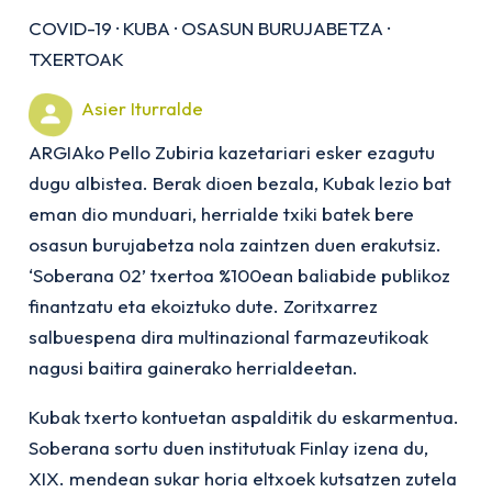
COVID-19
·
KUBA
·
OSASUN BURUJABETZA
·
TXERTOAK
Asier Iturralde
ARGIAko Pello Zubiria kazetariari esker ezagutu
dugu albistea. Berak dioen bezala, Kubak lezio bat
eman dio munduari, herrialde txiki batek bere
osasun burujabetza nola zaintzen duen erakutsiz.
‘Soberana 02’ txertoa %100ean baliabide publikoz
finantzatu eta ekoiztuko dute. Zoritxarrez
salbuespena dira multinazional farmazeutikoak
nagusi baitira gainerako herrialdeetan.
Kubak txerto kontuetan aspalditik du eskarmentua.
Soberana sortu duen institutuak Finlay izena du,
XIX. mendean sukar horia eltxoek kutsatzen zutela