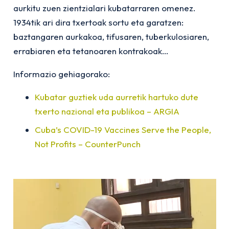
aurkitu zuen zientzialari kubatarraren omenez.
1934tik ari dira txertoak sortu eta garatzen:
baztangaren aurkakoa, tifusaren, tuberkulosiaren,
errabiaren eta tetanoaren kontrakoak…
Informazio gehiagorako:
Kubatar guztiek uda aurretik hartuko dute
txerto nazional eta publikoa – ARGIA
Cuba’s COVID-19 Vaccines Serve the People,
Not Profits – CounterPunch