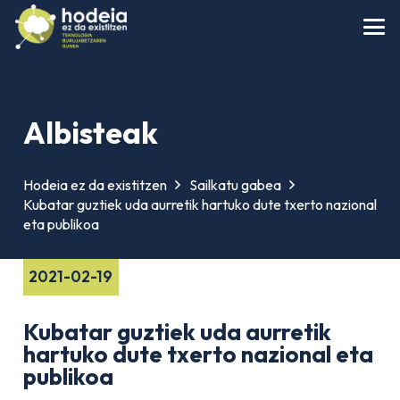
Albisteak
Hodeia ez da existitzen
Sailkatu gabea
Kubatar guztiek uda aurretik hartuko dute txerto nazional
eta publikoa
2021-02-19
Kubatar guztiek uda aurretik
hartuko dute txerto nazional eta
publikoa