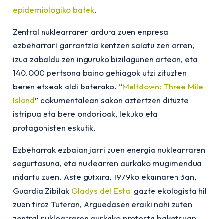
epidemiologiko batek
.
Zentral nuklearraren ardura zuen enpresa
ezbeharrari garrantzia kentzen saiatu zen arren,
izua zabaldu zen inguruko bizilagunen artean, eta
140.000 pertsona baino gehiagok utzi zituzten
beren etxeak aldi baterako. “
Meltdown: Three Mile
Island
” dokumentalean sakon aztertzen dituzte
istripua eta bere ondorioak, lekuko eta
protagonisten eskutik.
Ezbeharrak ezbaian jarri zuen energia nuklearraren
segurtasuna, eta nuklearren aurkako mugimendua
indartu zuen. Aste gutxira, 1979ko ekainaren 3an,
Guardia Zibilak
Gladys del Estal
gazte ekologista hil
zuen tiroz Tuteran, Arguedasen eraiki nahi zuten
zentral nuklearraren aurkako protesta baketsuan.