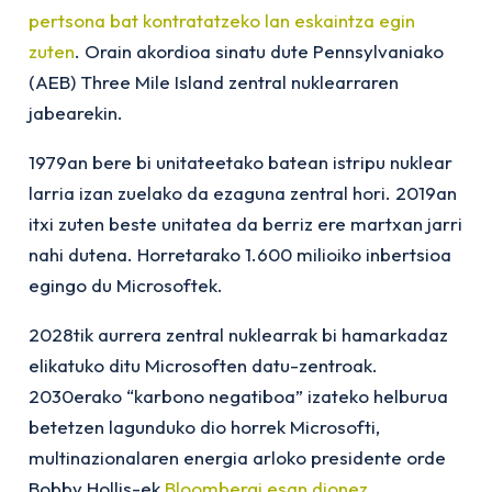
pertsona bat kontratatzeko lan eskaintza egin
zuten
. Orain akordioa sinatu dute Pennsylvaniako
(AEB) Three Mile Island zentral nuklearraren
jabearekin.
1979an bere bi unitateetako batean istripu nuklear
larria izan zuelako da ezaguna zentral hori. 2019an
itxi zuten beste unitatea da berriz ere martxan jarri
nahi dutena. Horretarako 1.600 milioiko inbertsioa
egingo du Microsoftek.
2028tik aurrera zentral nuklearrak bi hamarkadaz
elikatuko ditu Microsoften datu-zentroak.
2030erako “karbono negatiboa” izateko helburua
betetzen lagunduko dio horrek Microsofti,
multinazionalaren energia arloko presidente orde
Bobby Hollis-ek
Bloombergi esan dionez
.