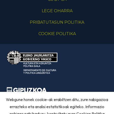
LEGE OHARRA
PRIBATUTASUN POLITIKA
COOKIE POLITIKA
Webgune honek cookie-ak erabiltzen ditu, zure nabigazioa
errazteko eta analisi estatistikoak egiteko. Informazio
gehiago nahi baduzu, kontsultatu gure
Cookien Politika