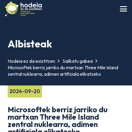
Albisteak
Hodeia ez da existitzen
Sailkatu gabea
Microsoftek berriz jarriko du martxan Three Mile Island
zentral nuklearra, adimen artifiziala elikatzeko
2024-09-20
Microsoftek berriz jarriko du
martxan Three Mile Island
zentral nuklearra, adimen
artifiziala elikatzeko