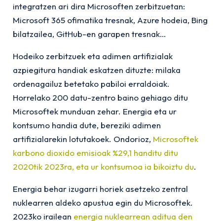
integratzen ari dira Microsoften zerbitzuetan:
Microsoft 365 ofimatika tresnak, Azure hodeia, Bing
bilatzailea, GitHub-en garapen tresnak…
Hodeiko zerbitzuek eta adimen artifizialak
azpiegitura handiak eskatzen dituzte: milaka
ordenagailuz betetako pabiloi erraldoiak.
Horrelako 200 datu-zentro baino gehiago ditu
Microsoftek munduan zehar. Energia eta ur
kontsumo handia dute, bereziki adimen
artifizialarekin lotutakoek. Ondorioz,
Microsoftek
karbono dioxido emisioak %29,1 handitu ditu
2020tik 2023ra, eta ur kontsumoa ia bikoiztu du
.
Energia behar izugarri horiek asetzeko zentral
nuklearren aldeko apustua egin du Microsoftek.
2023ko irailean
energia nuklearrean aditua den