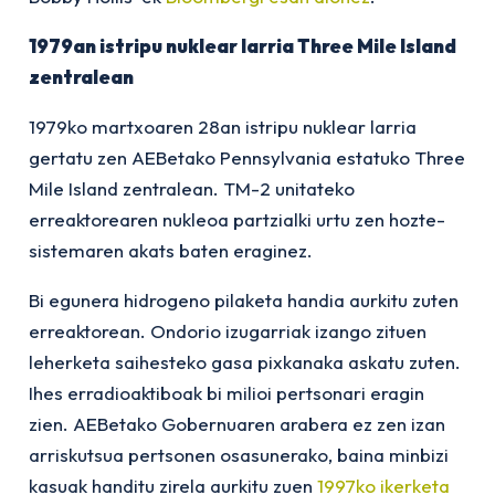
1979an istripu nuklear larria Three Mile Island
zentralean
1979ko martxoaren 28an istripu nuklear larria
gertatu zen AEBetako Pennsylvania estatuko Three
Mile Island zentralean. TM-2 unitateko
erreaktorearen nukleoa partzialki urtu zen hozte-
sistemaren akats baten eraginez.
Bi egunera hidrogeno pilaketa handia aurkitu zuten
erreaktorean. Ondorio izugarriak izango zituen
leherketa saihesteko gasa pixkanaka askatu zuten.
Ihes erradioaktiboak bi milioi pertsonari eragin
zien. AEBetako Gobernuaren arabera ez zen izan
arriskutsua pertsonen osasunerako, baina minbizi
kasuak handitu zirela aurkitu zuen
1997ko ikerketa