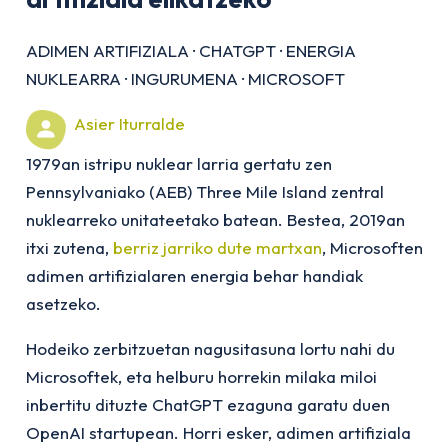
ADIMEN ARTIFIZIALA
·
CHATGPT
·
ENERGIA
NUKLEARRA
·
INGURUMENA
·
MICROSOFT
Asier Iturralde
1979an istripu nuklear larria gertatu zen
Pennsylvaniako (AEB) Three Mile Island zentral
nuklearreko unitateetako batean. Bestea, 2019an
itxi zutena,
berriz jarriko dute martxan
, Microsoften
adimen artifizialaren energia behar handiak
asetzeko.
Hodeiko zerbitzuetan nagusitasuna lortu nahi du
Microsoftek, eta helburu horrekin milaka miloi
inbertitu dituzte ChatGPT ezaguna garatu duen
OpenAI
startup
ean. Horri esker, adimen artifiziala