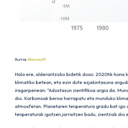
Iturria:
Microsoft
Hala ere, alderantzizko bidetik doaz: 2020tik hona k
klimatiko betean, eta ezin dute ezjakintasuna argudi
iragarpenean: “Adostasun zientifikoa argia da. Mu
dio. Karbonoak beroa harrapatu eta munduko klima 
atmosferan. Planetaren tenperatura gradu bat igo d
tenperaturak igotzen jarraitzen badu, zientziak dio 