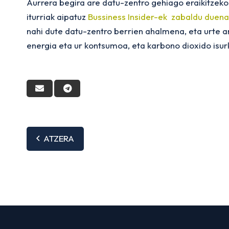
Aurrera begira are datu-zentro gehiago eraikitzeko
iturriak aipatuz
Bussiness Insider-ek zabaldu duen
nahi dute datu-zentro berrien ahalmena, eta urte a
energia eta ur kontsumoa, eta karbono dioxido isur
ATZERA