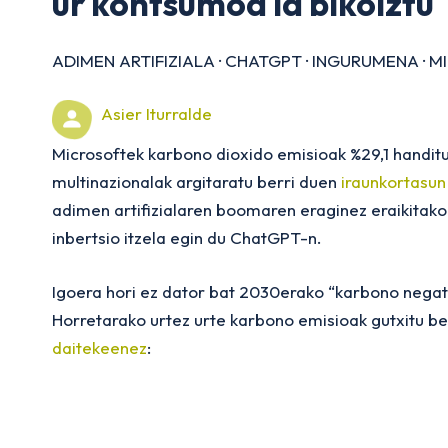
ur kontsumoa ia bikoiztu
ADIMEN ARTIFIZIALA
·
CHATGPT
·
INGURUMENA
·
M
Asier Iturralde
Microsoftek karbono dioxido emisioak %29,1 handitu 
multinazionalak argitaratu berri duen
iraunkortasun
adimen artifizialaren boomaren eraginez eraikitako 
inbertsio itzela egin du ChatGPT-n.
Igoera hori ez dator bat 2030erako “karbono negati
Horretarako urtez urte karbono emisioak gutxitu be
daitekeenez
: