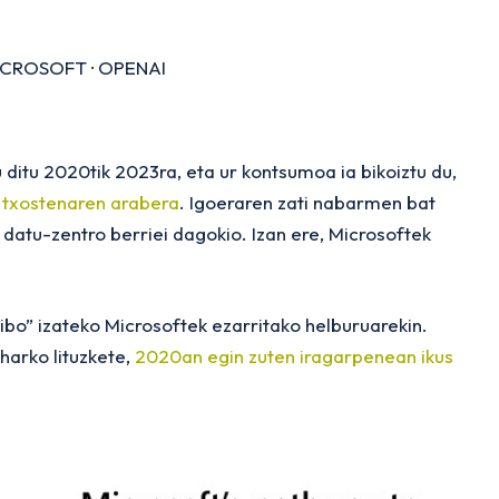
ICROSOFT
·
OPENAI
ditu 2020tik 2023ra, eta ur kontsumoa ia bikoiztu du,
 txostenaren arabera
. Igoeraren zati nabarmen bat
datu-zentro berriei dagokio. Izan ere, Microsoftek
bo” izateko Microsoftek ezarritako helburuarekin.
harko lituzkete,
2020an egin zuten iragarpenean ikus