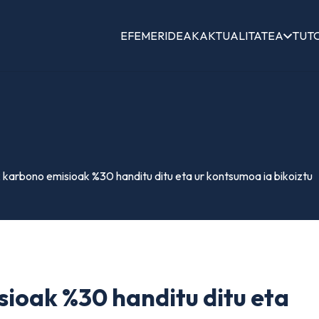
EFEMERIDEAK
AKTUALITATEA
TUT
 karbono emisioak %30 handitu ditu eta ur kontsumoa ia bikoiztu
ioak %30 handitu ditu eta