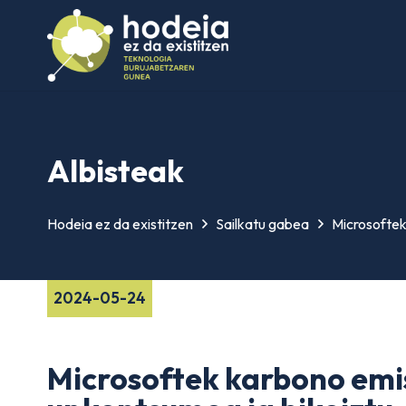
Albisteak
Hodeia ez da existitzen
Sailkatu gabea
Microsoftek
2024-05-24
Microsoftek karbono emis