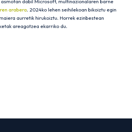
 asmotan dabil Microsoft, multinazionalaren barne
aren arabera
. 2024ko lehen seihilekoan bikoiztu egin
maiera aurretik hirukoiztu. Horrek ezinbestean
ketak areagotzea ekarriko du.