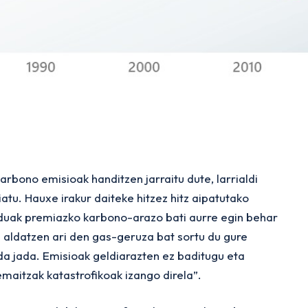
arbono emisioak handitzen jarraitu dute, larrialdi
atu. Hauxe irakur daiteke hitzez hitz aipatutako
nduak premiazko karbono-arazo bati aurre egin behar
aldatzen ari den gas-geruza bat sortu du gure
a jada. Emisioak geldiarazten ez baditugu eta
emaitzak katastrofikoak izango direla”.