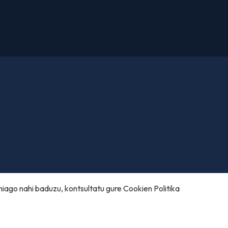
hiago nahi baduzu, kontsultatu gure
Cookien Politika