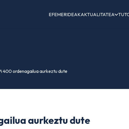
EFEMERIDEAK
AKTUALITATEA
TUT
i 400 ordenagailua aurkeztu dute
ailua aurkeztu dute