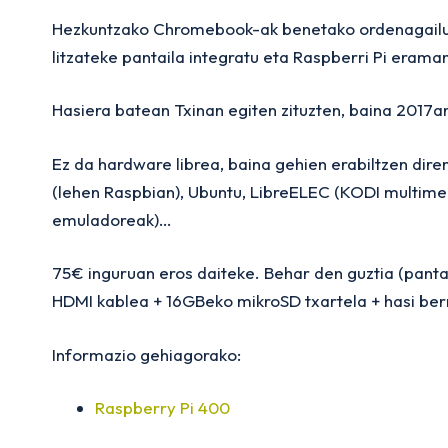
Hezkuntzako Chromebook-ak benetako ordenagailue
litzateke pantaila integratu eta Raspberri Pi erama
Hasiera batean Txinan egiten zituzten, baina 2017a
Ez da hardware librea, baina gehien erabiltzen dire
(lehen Raspbian), Ubuntu, LibreELEC (KODI multimed
emuladoreak)…
75€ inguruan eros daiteke. Behar den guztia (pantai
HDMI kablea + 16GBeko mikroSD txartela + hasi berr
Informazio gehiagorako:
Raspberry Pi 400