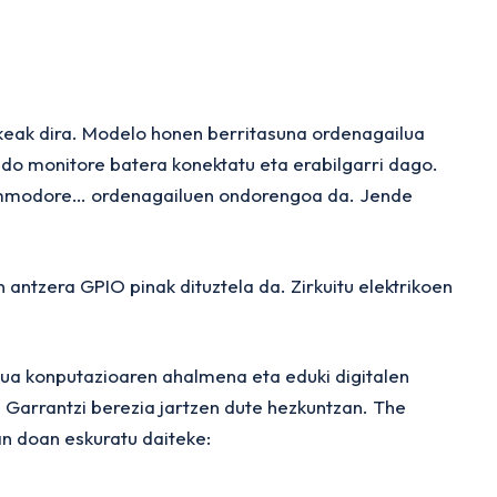
keak dira. Modelo honen berritasuna ordenagailua
 edo monitore batera konektatu eta erabilgarri dago.
mmodore… ordenagailuen ondorengoa da. Jende
antzera GPIO pinak dituztela da. Zirkuitu elektrikoen
rua konputazioaren ahalmena eta eduki digitalen
 Garrantzi berezia jartzen dute hezkuntzan. The
an doan eskuratu daiteke: