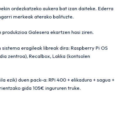
kin ordezkatzeko aukera bat izan daiteke. Ederra
ngarri merkeak aterako balituzte.
n produkzioa Galesera ekartzen hasi ziren.
n sistema eragileak libreak dira: Raspberry Pi OS
ia zentroa), Recalbox, Lakka (kontsolen
la ezik) duen pack-a: RPi 400 + elikadura + sagua +
ientzako gida 105€ ingururen truke.