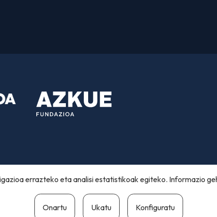
gazioa errazteko eta analisi estatistikoak egiteko. Informazio ge
Onartu
Ukatu
Konfiguratu