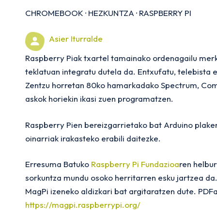
CHROMEBOOK
·
HEZKUNTZA
·
RASPBERRY PI
Asier Iturralde
Raspberry Piak txartel tamainako ordenagailu mer
teklatuan integratu dutela da. Entxufatu, telebista
Zentzu horretan 80ko hamarkadako Spectrum, Co
askok horiekin ikasi zuen programatzen.
Raspberry Pien bereizgarrietako bat Arduino plaken 
oinarriak irakasteko erabili daitezke.
Erresuma Batuko
Raspberry Pi Fundazioa
ren helbu
sorkuntza mundu osoko herritarren esku jartzea da.
MagPi izeneko aldizkari bat argitaratzen dute. PDF
https://magpi.raspberrypi.org/