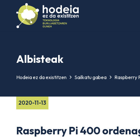
Albisteak
Hodeia ez da existitzen
Sailkatu gabea
Raspberry P
2020-11-13
Raspberry Pi 400 ordenag