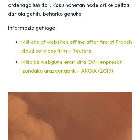
ordenagailua da”. Kasu honetan hodeiari ke beltza
dariola gehitu beharko genuke.
Informazio gehiago:
Millions of websites offline after fire at French
cloud services firm – Reuters
Milioika webgune erori dira OVH enpresan
izandako arazoengatik – ARGIA (2017)