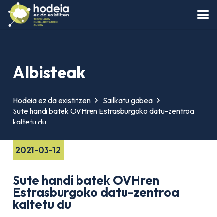
Albisteak
Hodeia ez da existitzen
Sailkatu gabea
Sute handi batek OVHren Estrasburgoko datu-zentroa
kaltetu du
2021-03-12
Sute handi batek OVHren
Estrasburgoko datu-zentroa
kaltetu du