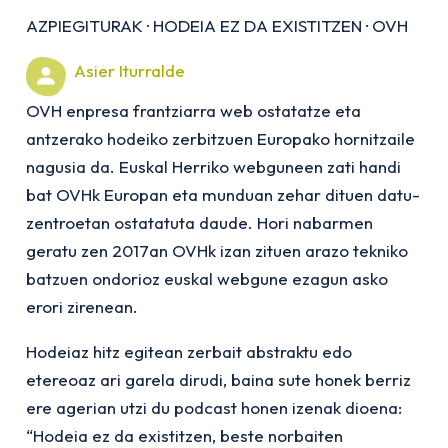
AZPIEGITURAK
·
HODEIA EZ DA EXISTITZEN
·
OVH
Asier Iturralde
OVH enpresa frantziarra web ostatatze eta
antzerako hodeiko zerbitzuen Europako hornitzaile
nagusia da. Euskal Herriko webguneen zati handi
bat OVHk Europan eta munduan zehar dituen datu-
zentroetan ostatatuta daude. Hori nabarmen
geratu zen 2017an OVHk izan zituen arazo tekniko
batzuen ondorioz euskal webgune ezagun asko
erori zirenean.
Hodeiaz hitz egitean zerbait abstraktu edo
etereoaz ari garela dirudi, baina sute honek berriz
ere agerian utzi du podcast honen izenak dioena:
“Hodeia ez da existitzen, beste norbaiten