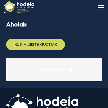
Aholab
IKUSI ALBISTE GUZTIAK
Ez da emaitzarik aurkitu.