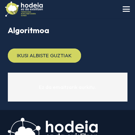
Algoritmoa
IKUSI ALBISTE GUZTIAK
Ez da emaitzarik aurkitu.