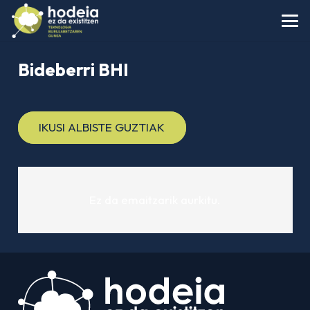
Bideberri BHI
IKUSI ALBISTE GUZTIAK
Ez da emaitzarik aurkitu.